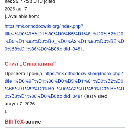
дек 25, 17:20 UTC [cited
2026 авг 7
]. Available from:
https://mk.orthodoxwiki.org/index.php?
title=%D0%9F%D1%80%D0%B5%D1%81%D0%B2%D0
%B5%D1%82%D0%B0_%D0%A2%D1%80%D0%BE%D
0%B8%D1%86%D0%B0&oldid=3481
.
Стил „Сина книга“
Пресвета Троица,
https://mk.orthodoxwiki.org/index.php?
title=%D0%9F%D1%80%D0%B5%D1%81%D0%B2%D0
%B5%D1%82%D0%B0_%D0%A2%D1%80%D0%BE%D
0%B8%D1%86%D0%B0&oldid=3481
(last visited
август 7, 2026
).
BibTeX
-запис