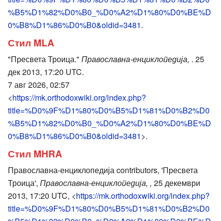
%B5%D1%82%D0%B0_%D0%A2%D1%80%D0%BE%D
0%B8%D1%86%D0%B0&oldid=3481
.
Стил MLA
"Пресвета Троица."
Православна-енциклопедија,
. 25
дек 2013, 17:20 UTC.
7 авг 2026, 02:57
<
https://mk.orthodoxwiki.org/index.php?
title=%D0%9F%D1%80%D0%B5%D1%81%D0%B2%D0
%B5%D1%82%D0%B0_%D0%A2%D1%80%D0%BE%D
0%B8%D1%86%D0%B0&oldid=3481
>.
Стил MHRA
Православна-енциклопедија contributors, 'Пресвета
Троица',
Православна-енциклопедија, ,
25 декември
2013, 17:20 UTC, <
https://mk.orthodoxwiki.org/index.php?
title=%D0%9F%D1%80%D0%B5%D1%81%D0%B2%D0