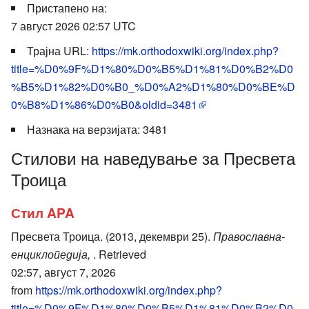
Пристапено на:
7 август 2026 02:57 UTC
Трајна URL:
https://mk.orthodoxwiki.org/index.php?
title=%D0%9F%D1%80%D0%B5%D1%81%D0%B2%D0
%B5%D1%82%D0%B0_%D0%A2%D1%80%D0%BE%D
0%B8%D1%86%D0%B0&oldid=3481
Назнака на верзијата: 3481
Стилови на наведување за Пресвета
Троица
Стил APA
Пресвета Троица. (2013, декември 25).
Православна-
енциклопедија,
. Retrieved
02:57, август 7, 2026
from
https://mk.orthodoxwiki.org/index.php?
title=%D0%9F%D1%80%D0%B5%D1%81%D0%B2%D0