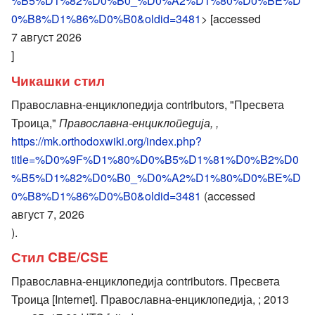
%B5%D1%82%D0%B0_%D0%A2%D1%80%D0%BE%D
0%B8%D1%86%D0%B0&oldid=3481
> [accessed
7 август 2026
]
Чикашки стил
Православна-енциклопедија contributors, "Пресвета
Троица,"
Православна-енциклопедија, ,
https://mk.orthodoxwiki.org/index.php?
title=%D0%9F%D1%80%D0%B5%D1%81%D0%B2%D0
%B5%D1%82%D0%B0_%D0%A2%D1%80%D0%BE%D
0%B8%D1%86%D0%B0&oldid=3481
(accessed
август 7, 2026
).
Стил CBE/CSE
Православна-енциклопедија contributors. Пресвета
Троица [Internet]. Православна-енциклопедија, ; 2013