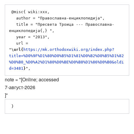
 @misc{ wiki:xxx,

   author = "Православна-енциклопедија",

   title = "Пресвета Троица --- Православна-
енциклопедија{,} ",

   year = "2013",

   url = 
"
\url{
https://mk.orthodoxwiki.org/index.php?
title=%D0%9F%D1%80%D0%B5%D1%81%D0%B2%D0%B5%D1%82
%D0%B0_%D0%A2%D1%80%D0%BE%D0%B8%D1%86%D0%B0&oldi
d=3481
}
note = "[Online; accessed
7-август-2026
]"