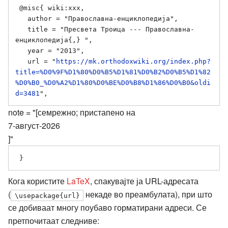
 @misc{ wiki:xxx,

   author = "Православна-енциклопедија",

   title = "Пресвета Троица --- Православна-
енциклопедија{,} ",

   year = "2013",

   url = "
https://mk.orthodoxwiki.org/index.php?
title=%D0%9F%D1%80%D0%B5%D1%81%D0%B2%D0%B5%D1%82
%D0%B0_%D0%A2%D1%80%D0%BE%D0%B8%D1%86%D0%B0&oldi
d=3481
note = "[семрежно; пристапено на
7-август-2026
]"
Кога користите
LaTeX
, спакувајте ја URL-адресата
(
некаде во преамбулата), при што
\usepackage{url}
се добиваат многу поубаво горматирани адреси. Се
претпочитаат следниве: