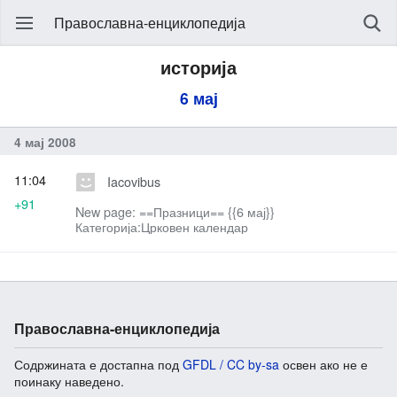
Православна-енциклопедија
историја
6 мај
4 мај 2008
11:04
Iacovibus
+91
New page: ==Празници== {{6 мај}}
Категорија:Црковен календар
Православна-енциклопедија
Содржината е достапна под
GFDL / CC by-sa
освен ако не е
поинаку наведено.