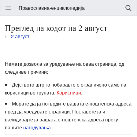
Православна-енциклопедија
Преглед на кодот на 2 август
←
2 август
Немате дозвола за уредување на оваа страница, од
следниве причини:
Дејството што го побаравте е ограничено само на
корисници во групата:
Корисници
.
Морате да ја потврдите вашата е-поштенска адреса
пред да уредувате страници. Поставете ја и
валидирајте ја вашата е-поштенска адреса преку
вашите
нагодувања
.