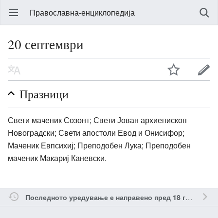
Православна-енциклопедија
20 септември
Празници
Свети маченик Созонт; Свети Јован архиепископ
Новоградски; Свети апостоли Евод и Онисифор;
Маченик Евпсихиј; Преподобен Лука; Преподобен
маченик Макариј Каневски.
о
Последното уредување е направено пред 18 години