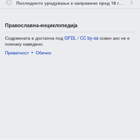
о
Последното уредување е направено пред 18 години
Православна-енциклопедија
Содржината е достапна под
GFDL / CC by-sa
освен ако не е
поинаку наведено.
Приватност
Обично