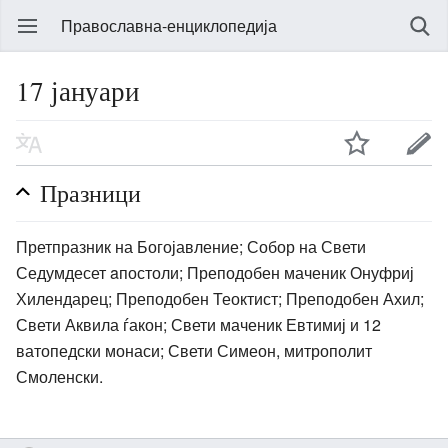
Православна-енциклопедија
17 јануари
Празници
Претпразник на Богојавление; Собор на Свети
Седумдесет aпостоли; Преподобен маченик Онуфриј
Хилендарец; Преподобен Теоктист; Преподобен Ахил;
Свети Аквила ѓакон; Свети маченик Евтимиј и 12
ватопедски монаси; Свети Симеон, митрополит
Смоленски.