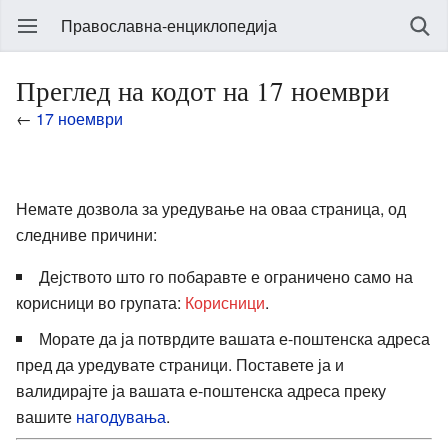
Православна-енциклопедија
Преглед на кодот на 17 ноември
←
17 ноември
Немате дозвола за уредување на оваа страница, од
следниве причини:
Дејството што го побаравте е ограничено само на
корисници во групата:
Корисници
.
Морате да ја потврдите вашата е-поштенска адреса
пред да уредувате страници. Поставете ја и
валидирајте ја вашата е-поштенска адреса преку
вашите
нагодувања
.