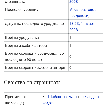
страницата
2008
Последен уредник
Milos
(
разговор
|
придонеси
)
Датум на последното уредување
18:53, 11 март
2008
Број на уредувања
1
Број на засебни автори
1
Број на скорешни уредувања (во
0
последните 90 дена)
Број на скорешни засебни автори
0
Својства на страницата
Превметнат
Шаблон:17 март
(
преглед на
шаблон (1)
кодот
)