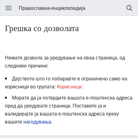
Православна-енциклопедија
Грешка со дозволата
Немате дозвола за уредување на оваа страница, од
следниве причини:
Дејството што го побаравте е ограничено само на
корисници во групата:
Корисници
.
Морате да ја потврдите вашата е-поштенска адреса
пред да уредувате страници. Поставете ја и
валидирајте ја вашата е-поштенска адреса преку
вашите
нагодувања
.