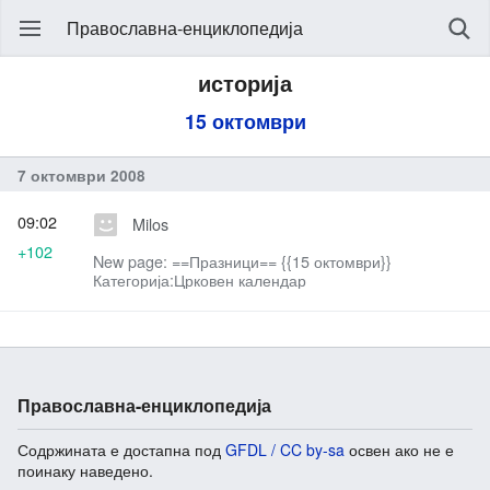
Православна-енциклопедија
историја
15 октомври
7 октомври 2008
09:02
Milos
+102
New page: ==Празници== {{15 октомври}}
Категорија:Црковен календар
Православна-енциклопедија
Содржината е достапна под
GFDL / CC by-sa
освен ако не е
поинаку наведено.