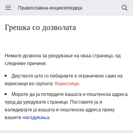
Православна-енциклопедија
Грешка со дозволата
Немате дозвола за уредување на оваа страница, од
следниве причини:
Дејството што го побаравте е ограничено само на
корисници во групата:
Корисници
.
Морате да ја потврдите вашата е-поштенска адреса
пред да уредувате страници. Поставете ја и
валидирајте ја вашата е-поштенска адреса преку
вашите
нагодувања
.