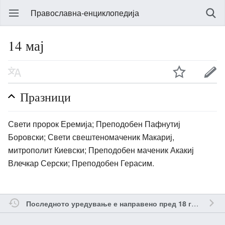
Православна-енциклопедија
14 мај
Празници
Свети пророк Еремија; Преподобен Пафнутиј
Боровски; Свети свештеномаченик Макариј,
митрополит Киевски; Преподобен маченик Акакиј
Влечкар Серски; Преподобен Герасим.
о
Последното уредување е направено пред 18 години