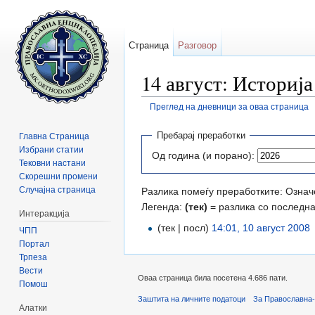
Страница
Разговор
14 август: Историја
Преглед на дневници за оваа страница
Прејди на:
содржини
,
барај
Пребарај преработки
Главна Страница
Избрани статии
Од година (и порано):
Тековни настани
Скорешни промени
Случајна страница
Разлика помеѓу преработките: Означе
Легенда:
(тек)
= разлика со последн
Интеракција
(тек | посл)
14:01, 10 август 2008
‎
ЧПП
Портал
Трпеза
Вести
Оваа страница била посетена 4.686 пати.
Помош
Заштита на личните податоци
За Православна-
Алатки