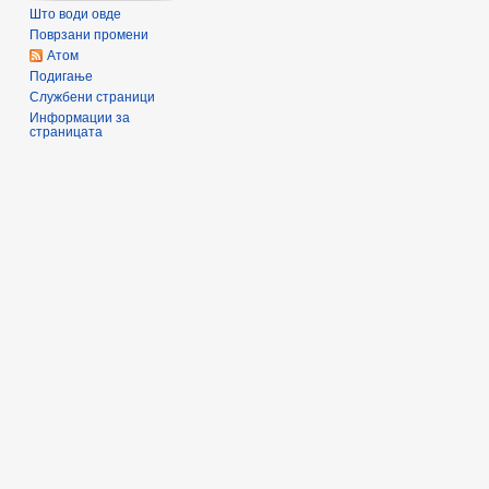
Што води овде
Поврзани промени
Атом
Подигање
Службени страници
Информации за
страницата