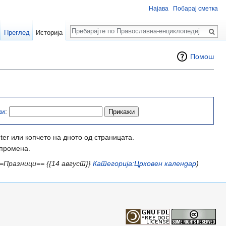
Најава
Побарај сметка
Пребарај
Преглед
Историја
Помош
ки
:
ter или копчето на дното од страницата.
 промена.
==Празници== {{14 август}}
Категорија:Црковен календар
)