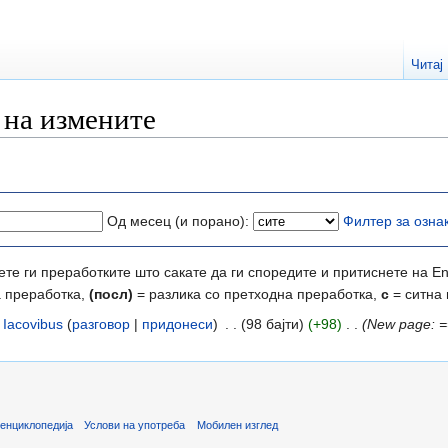
Читај
 на измените
Од месец (и порано):
Филтер за озна
те ги преработките што сакате да ги споредите и притиснете на En
а преработка,
(посл)
= разлика со претходна преработка,
с
= ситна
Iacovibus
(
разговор
|
придонеси
)
‎
. .
(98 бајти)
(+98)
‎
. .
(New page: 
енциклопедија
Услови на употреба
Мобилен изглед