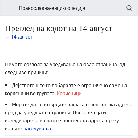
Православна-енциклопедија
Преглед на кодот на 14 август
←
14 август
Немате дозвола за уредување на оваа страница, од
следниве причини:
Дејството што го побаравте е ограничено само на
корисници во групата:
Корисници
.
Морате да ја потврдите вашата е-поштенска адреса
пред да уредувате страници. Поставете ја и
валидирајте ја вашата е-поштенска адреса преку
вашите
нагодувања
.