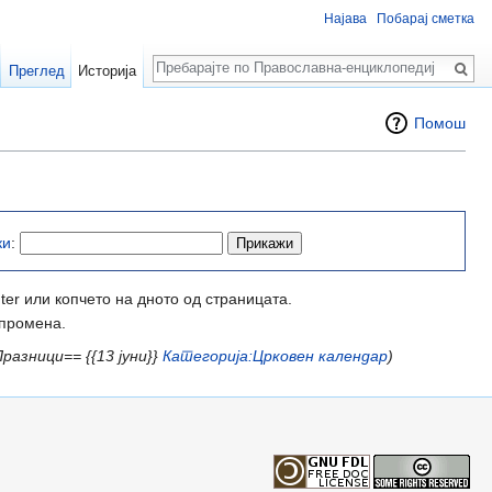
Најава
Побарај сметка
Пребарај
Преглед
Историја
Помош
ки
:
ter или копчето на дното од страницата.
 промена.
разници== {{13 јуни}}
Категорија:Црковен календар
)