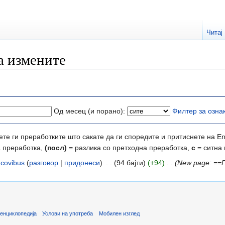
Читај
на измените
Од месец (и порано):
Филтер за озна
те ги преработките што сакате да ги споредите и притиснете на En
а преработка,
(посл)
= разлика со претходна преработка,
с
= ситна
acovibus
(
разговор
|
придонеси
)
‎
. .
(94 бајти)
(+94)
‎
. .
(New page: ==П
енциклопедија
Услови на употреба
Мобилен изглед