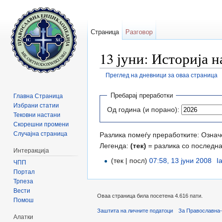
Страница
Разговор
13 јуни: Историја 
Преглед на дневници за оваа страница
Прејди на:
содржини
,
барај
Пребарај преработки
Главна Страница
Избрани статии
Од година (и порано):
Тековни настани
Скорешни промени
Случајна страница
Разлика помеѓу преработките: Означе
Легенда:
(тек)
= разлика со последн
Интеракција
(тек | посл)
07:58, 13 јуни 2008
‎
I
ЧПП
Портал
Трпеза
Вести
Оваа страница била посетена 4.616 пати.
Помош
Заштита на личните податоци
За Православна-
Алатки