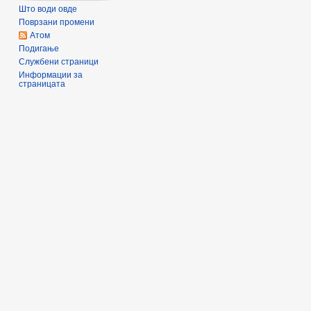
Што води овде
Поврзани промени
Атом
Подигање
Службени страници
Информации за
страницата