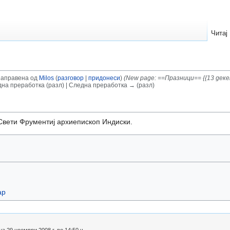
Читај
 направена од
Milos
(
разговор
|
придонеси
)
(New page: ==Празници== {{13 дек
на преработка (разл) | Следна преработка → (разл)
Свети Фрументиј архиепископ Индиски.
ар