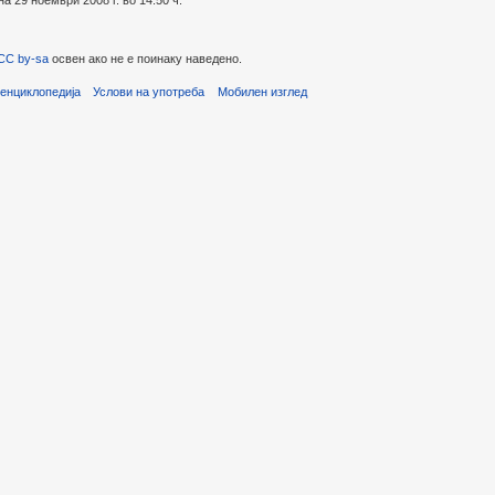
 29 ноември 2008 г. во 14:50 ч.
CC by-sa
освен ако не е поинаку наведено.
енциклопедија
Услови на употреба
Мобилен изглед