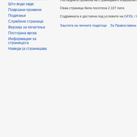
Последната промена на страницава е извршена на
Што води овде
Оваа страница била посетена 2.107 пати.
Поврзани промени
Подигање
Содржината е достапна под условите на
GFDL / 
Службени страници
Заштита на личните податоци
За Православна-
Верзија за печатење
Постојана врска
Информации за
страницата
Наведи ја страницава