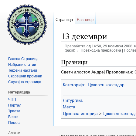
Страница
Разговор
13 декември
Преработка од 14:50, 29 ноември 2008;
(разл) ← Претходна преработка | Послед
Прејди на:
содржини
,
барај
Главна Страница
Празници
Избрани статии
Тековни настани
Свети апостол Андреј Првоповикан; 
Скорешни промени
Случајна страница
Категорија
:
Црковен календар
Интеракција
ЧПП
Литургика
Портал
Места
Трпеза
Црковна историја
>
Црковен календ
Вести
Помош
Алатки