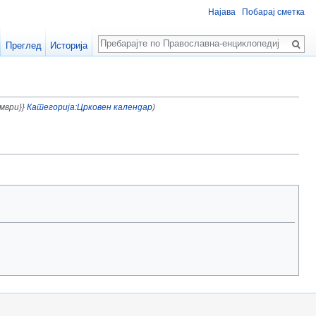
Најава
Побарај сметка
Пребарај
Преглед
Историја
ември}}
Категорија:Црковен календар
)