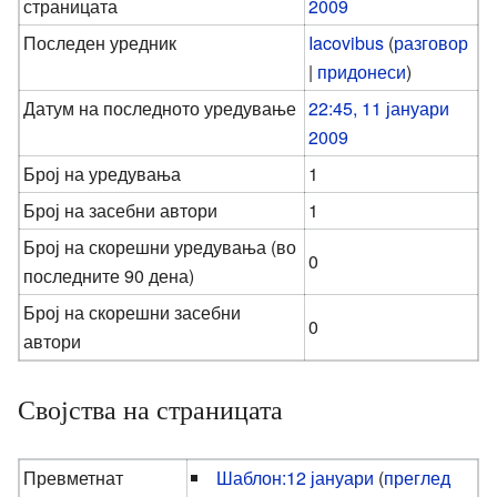
страницата
2009
Последен уредник
Iacovibus
(
разговор
|
придонеси
)
Датум на последното уредување
22:45, 11 јануари
2009
Број на уредувања
1
Број на засебни автори
1
Број на скорешни уредувања (во
0
последните 90 дена)
Број на скорешни засебни
0
автори
Својства на страницата
Превметнат
Шаблон:12 јануари
(
преглед