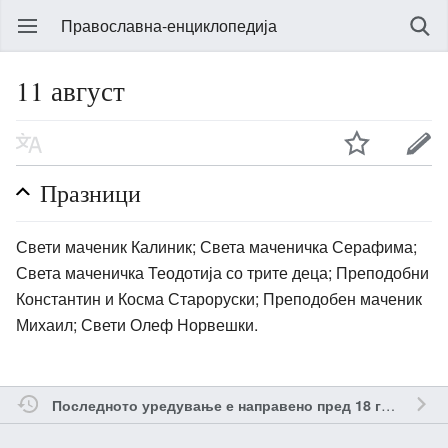
Православна-енциклопедија
11 август
Празници
Свети маченик Калиник; Света маченичка Серафима;
Света маченичка Теодотија со трите деца; Преподобни
Константин и Косма Староруски; Преподобен маченик
Михаил; Свети Олеф Норвешки.
о
Последното уредување е направено пред 18 години