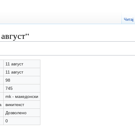
Читај
 август“
11 август
11 август
98
745
mk - македонски
а
викитекст
Дозволено
0