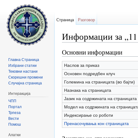
Страница
Разговор
Информации за „11
Прејди на:
содржини
,
барај
Основни информации
Главна Страница
Наслов за приказ
Избрани статии
Тековни настани
Основен подредбен клуч
Скорешни промени
Големина на страницата (во бајти)
Случајна страница
Назнака на страницата
Интеракција
Јазик на содржината на страницата
ЧПП
Модел на содржината на страницат
Портал
Трпеза
Индексирање со роботи
Вести
Пренасочувања кон страницата
Помош
Алатки