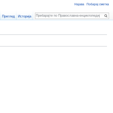
Најава
Побарај сметка
Пребарај
Преглед
Историја