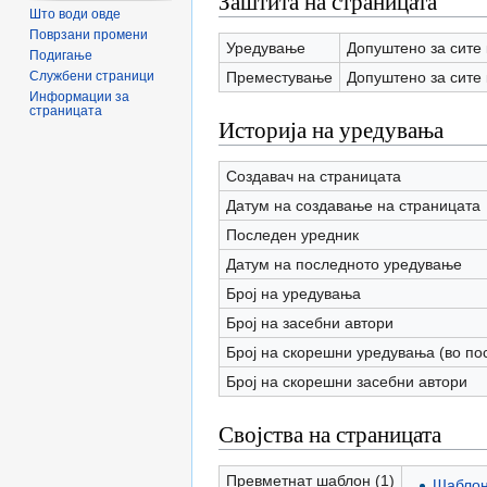
Заштита на страницата
Што води овде
Поврзани промени
Уредување
Допуштено за сите 
Подигање
Преместување
Допуштено за сите 
Службени страници
Информации за
страницата
Историја на уредувања
Создавач на страницата
Датум на создавање на страницата
Последен уредник
Датум на последното уредување
Број на уредувања
Број на засебни автори
Број на скорешни уредувања (во по
Број на скорешни засебни автори
Својства на страницата
Превметнат шаблон (1)
Шаблон