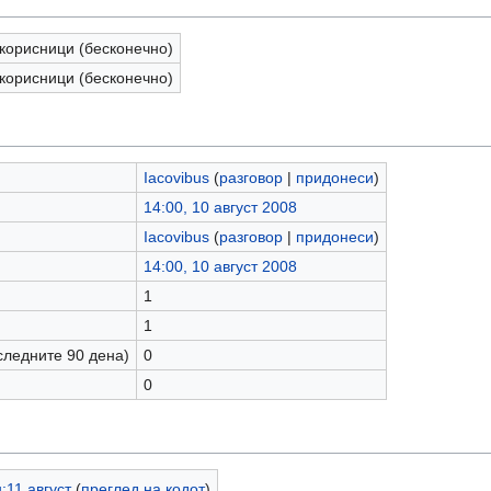
корисници (бесконечно)
корисници (бесконечно)
Iacovibus
(
разговор
|
придонеси
)
14:00, 10 август 2008
Iacovibus
(
разговор
|
придонеси
)
14:00, 10 август 2008
1
1
следните 90 дена)
0
0
:11 август
(
преглед на кодот
)