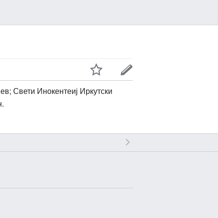
ев; Свети Инокентеиј Иркутски
н.