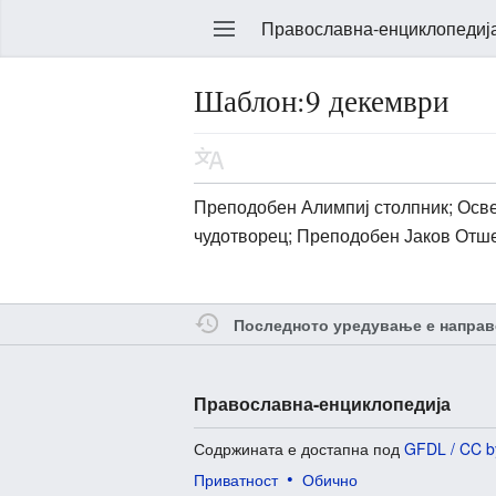
Православна-енциклопедиј
Шаблон:9 декември
Уреди
Преподобен Алимпиј столпник; Осве
чудотворец; Преподобен Јаков Отше
Последното уредување е направ
Православна-енциклопедија
Содржината е достапна под
GFDL / CC b
Приватност
Обично