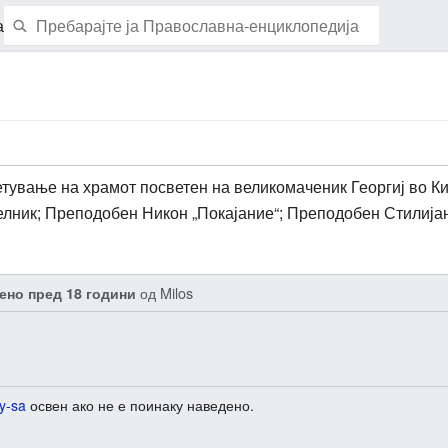
а
Набљудувај ја страницава
тување на храмот посветен на великомаченик Георгиј во Ки
лник; Преподобен Никон „Покајание“; Преподобен Стилија
од
Milos
ено пред 18 години
y-sa
освен ако не е поинаку наведено.