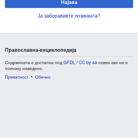
Најава
Ја заборавивте лозинката?
Православна-енциклопедија
Содржината е достапна под
GFDL / CC by-sa
освен ако не е
поинаку наведено.
Приватност
Обично