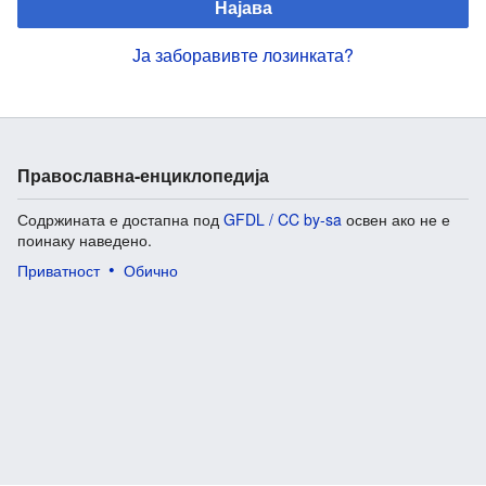
Најава
Ја заборавивте лозинката?
Православна-енциклопедија
Содржината е достапна под
GFDL / CC by-sa
освен ако не е
поинаку наведено.
Приватност
Обично