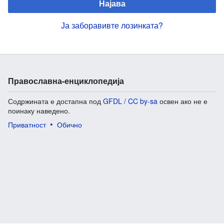
Најава
Ја заборавивте лозинката?
Православна-енциклопедија
Содржината е достапна под
GFDL / CC by-sa
освен ако не е
поинаку наведено.
Приватност
Обично