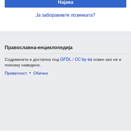
Најава
Ја заборавивте лозинката?
Православна-енциклопедија
Содржината е достапна под
GFDL / CC by-sa
освен ако не е
поинаку наведено.
Приватност
Обично