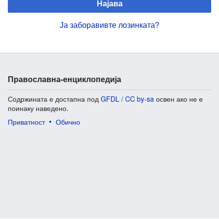
Најава
Ја заборавивте лозинката?
Православна-енциклопедија
Содржината е достапна под
GFDL / CC by-sa
освен ако не е
поинаку наведено.
Приватност
Обично