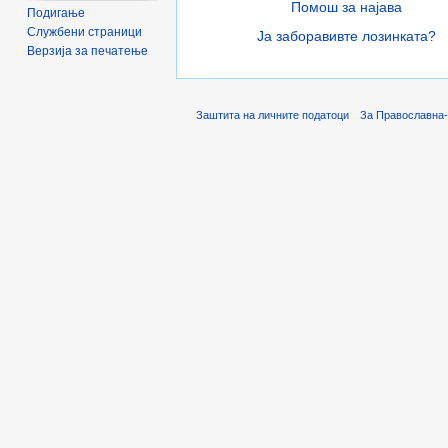
Помош за најава
Подигање
Службени страници
Ја заборавивте лозинката?
Верзија за печатење
Заштита на личните податоци
За Православна-