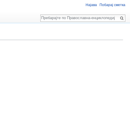
Најава
Побарај сметка
Пребарај