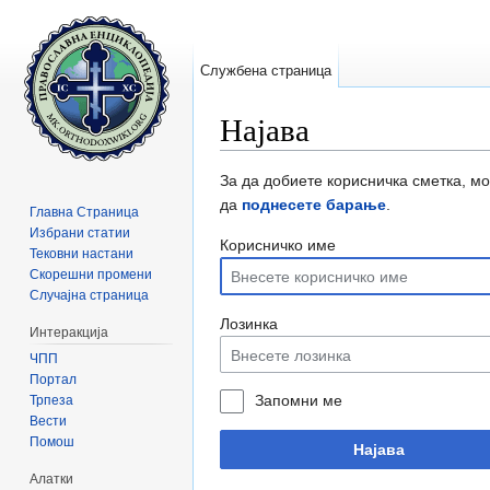
Службена страница
Најава
Прејди на:
содржини
,
барај
За да добиете корисничка сметка, м
да
поднесете барање
.
Главна Страница
Избрани статии
Корисничко име
Тековни настани
Скорешни промени
Случајна страница
Лозинка
Интеракција
ЧПП
Портал
Запомни ме
Трпеза
Вести
Помош
Најава
Алатки