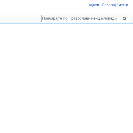
Најава
Побарај сметка
Пребарај