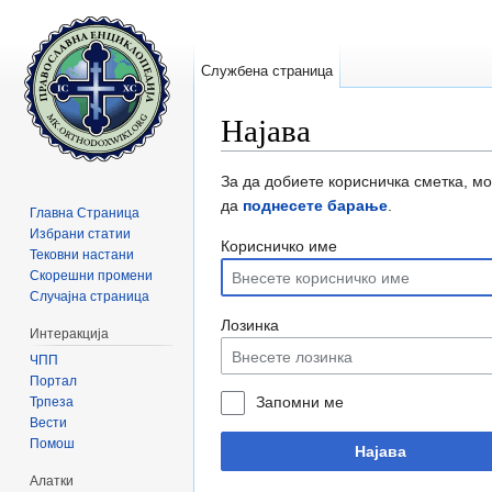
Службена страница
Најава
Прејди на:
содржини
,
барај
За да добиете корисничка сметка, м
да
поднесете барање
.
Главна Страница
Избрани статии
Корисничко име
Тековни настани
Скорешни промени
Случајна страница
Лозинка
Интеракција
ЧПП
Портал
Запомни ме
Трпеза
Вести
Помош
Најава
Алатки