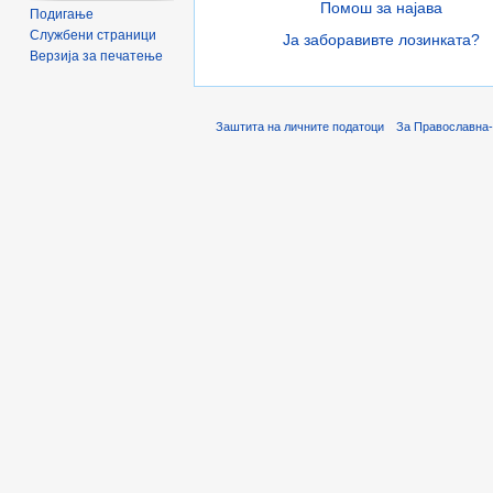
Помош за најава
Подигање
Службени страници
Ја заборавивте лозинката?
Верзија за печатење
Заштита на личните податоци
За Православна-