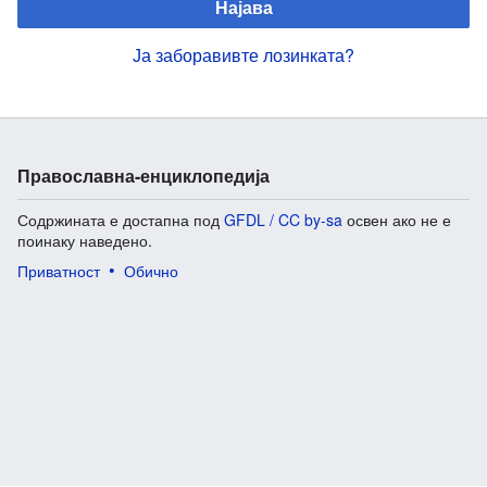
Најава
Ја заборавивте лозинката?
Православна-енциклопедија
Содржината е достапна под
GFDL / CC by-sa
освен ако не е
поинаку наведено.
Приватност
Обично