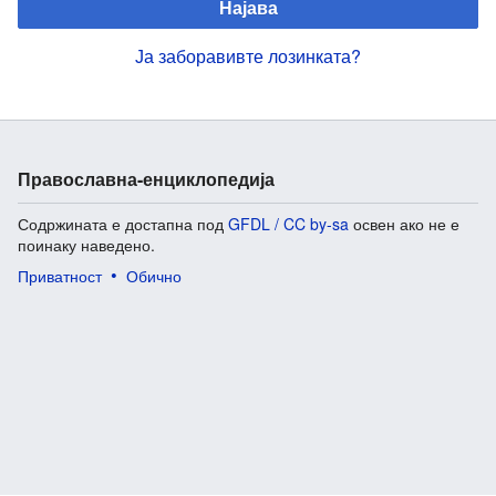
Најава
Ја заборавивте лозинката?
Православна-енциклопедија
Содржината е достапна под
GFDL / CC by-sa
освен ако не е
поинаку наведено.
Приватност
Обично