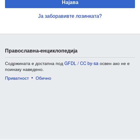
Најава
Ја заборавивте лозинката?
Православна-енциклопедија
Содржината е достапна под
GFDL / CC by-sa
освен ако не е
поинаку наведено.
Приватност
Обично