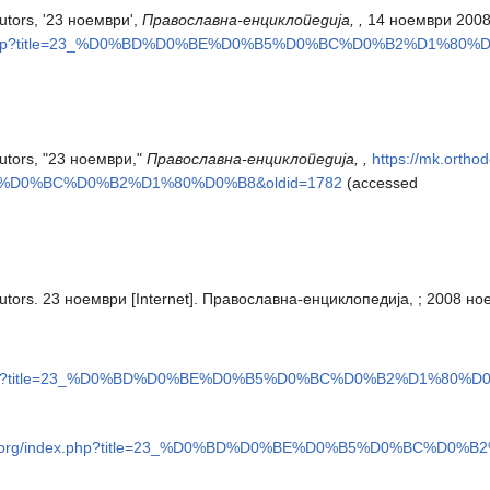
tors, '23 ноември',
Православна-енциклопедија, ,
14 ноември 2008
index.php?title=23_%D0%BD%D0%BE%D0%B5%D0%BC%D0%B2%D1%80%D
utors, "23 ноември,"
Православна-енциклопедија, ,
https://mk.ortho
5%D0%BC%D0%B2%D1%80%D0%B8&oldid=1782
(accessed
tors. 23 ноември [Internet]. Православна-енциклопедија, ; 2008 ное
ndex.php?title=23_%D0%BD%D0%BE%D0%B5%D0%BC%D0%B2%D1%80%D0
wiki.org/index.php?title=23_%D0%BD%D0%BE%D0%B5%D0%BC%D0%