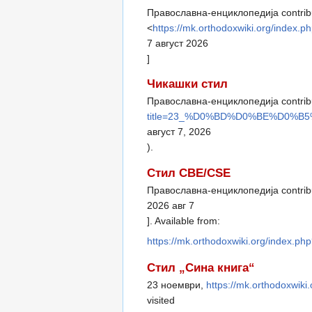
Православна-енциклопедија contribu
<
https://mk.orthodoxwiki.org/
7 август 2026
]
Чикашки стил
Православна-енциклопедија contrib
title=23_%D0%BD%D0%BE%D0%B
август 7, 2026
).
Стил CBE/CSE
Православна-енциклопедија contribu
2026 авг 7
]. Available from:
https://mk.orthodoxwiki.org/i
Стил „Сина книга“
23 ноември,
https://mk.orthodox
visited