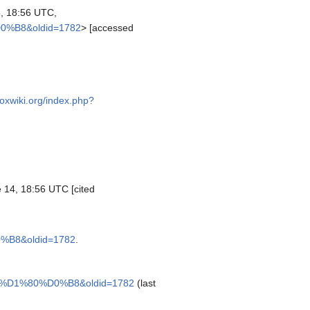
, 18:56 UTC,
0%B8&oldid=1782
> [accessed
doxwiki.org/index.php?
 14, 18:56 UTC [cited
%B8&oldid=1782
.
B2%D1%80%D0%B8&oldid=1782
(last