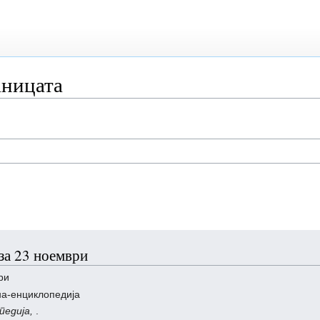
аницата
за 23 ноември
ри
на-енциклопедија
педија,
.