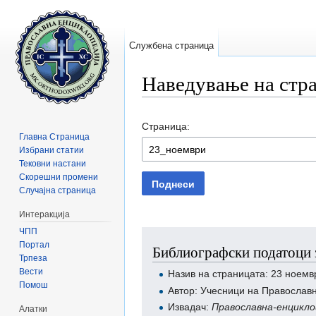
Службена страница
Наведување на стр
Прејди на:
содржини
,
барај
Страница:
Главна Страница
Избрани статии
Тековни настани
Скорешни промени
Поднеси
Случајна страница
Интеракција
ЧПП
Портал
Библиографски податоци 
Трпеза
Вести
Назив на страницата: 23 ноемв
Помош
Автор: Учесници на Православ
Извадач:
Православна-енцикло
Алатки