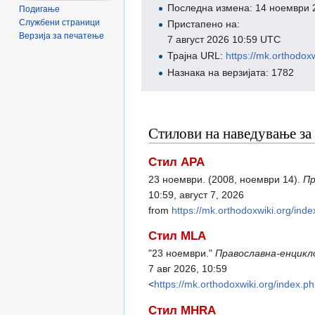
Последна измена: 14 ноември 
Подигање
Службени страници
Пристапено на:
Верзија за печатење
7 август 2026 10:59 UTC
Трајна URL:
https://mk.orth
Назнака на верзијата: 1782
Стилови на наведување за
Стил APA
23 ноември. (2008, ноември 14).
Пр
10:59, август 7, 2026
from
https://mk.orthodoxwiki.o
Стил MLA
"23 ноември."
Православна-енцикл
7 авг 2026, 10:59
<
https://mk.orthodoxwiki.org/
Стил MHRA