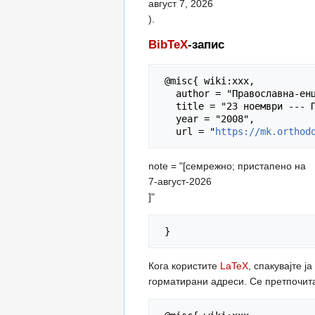
август 7, 2026
).
BibTeX
-запис
 @misc{ wiki:xxx,

   author = "Православна-енциклопедија",

   title = "23 ноември --- Православна-енциклопедија{,} ",

   year = "2008",

   url = "
https://mk.orthod
note = "[семрежно; пристапено на
7-август-2026
]"
Кога користите
LaTeX
, спакувајте ј
горматирани адреси. Се претпочит