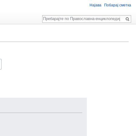
Најава
Побарај сметка
Пребарај