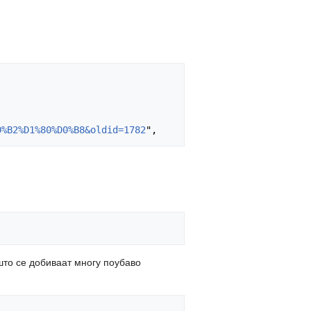
0%B2%D1%80%D0%B8&oldid=1782
што се добиваат многу поубаво