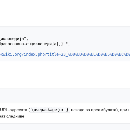
oxwiki.org/index.php?title=23_%D0%BD%D0%BE%D0%B5%D0%BC%D
а URL-адресата (
\usepackage{url}
некаде во преамбулата), при 
аат следниве: