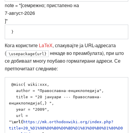
note = "[семрежно; пристапено на
7-август-2026
]"
Кога користите
LaTeX
, спакувајте ја URL-адресата
(
некаде во преамбулата), при што
\usepackage{url}
се добиваат многу поубаво горматирани адреси. Се
претпочитаат следниве:
 @misc{ wiki:xxx,

   author = "Православна-енциклопедија",

   title = "20 јануари --- Православна-
енциклопедија{,} ",

   year = "2009",

   url = 
"
\url{
https://mk.orthodoxwiki.org/index.php?
title=20_%D1%98%D0%B0%D0%BD%D1%83%D0%B0%D1%80%D0