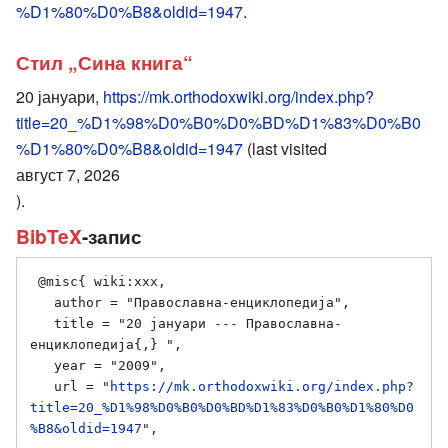
%D1%80%D0%B8&oldid=1947
.
Стил „Сина книга“
20 јануари,
https://mk.orthodoxwiki.org/index.php?
title=20_%D1%98%D0%B0%D0%BD%D1%83%D0%B0
%D1%80%D0%B8&oldid=1947
(last visited
август 7, 2026
).
BibTeX
-запис
 @misc{ wiki:xxx,

   author = "Православна-енциклопедија",

   title = "20 јануари --- Православна-
енциклопедија{,} ",

   year = "2009",

   url = "
https://mk.orthodoxwiki.org/index.php?
title=20_%D1%98%D0%B0%D0%BD%D1%83%D0%B0%D1%80%D0
%B8&oldid=1947