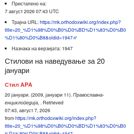
Пристапено на:
7 август 2026 07:43 UTC
Трајна URL:
https://mk.orthodoxwiki.org/index.php?
title=20_%D1%98%D0%B0%D0%BD%D1%83%D0%B0
%D1%80%D0%B8&oldid=1947
Назнака на верзијата: 1947
Стилови на наведување за 20
јануари
Стил APA
20 јануари. (2009, јануари 11).
Православна-
енциклопедија,
. Retrieved
07:43, август 7, 2026
from
https://mk.orthodoxwiki.org/index.php?
title=20_%D1%98%D0%B0%D0%BD%D1%83%D0%B0
%D1%80%D0%B8&oldid=1947
.