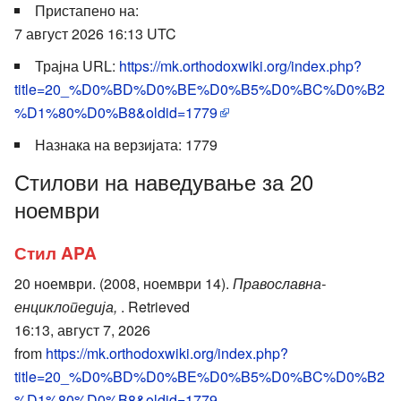
Пристапено на:
7 август 2026 16:13 UTC
Трајна URL:
https://mk.orthodoxwiki.org/index.php?
title=20_%D0%BD%D0%BE%D0%B5%D0%BC%D0%B2
%D1%80%D0%B8&oldid=1779
Назнака на верзијата: 1779
Стилови на наведување за 20
ноември
Стил APA
20 ноември. (2008, ноември 14).
Православна-
енциклопедија,
. Retrieved
16:13, август 7, 2026
from
https://mk.orthodoxwiki.org/index.php?
title=20_%D0%BD%D0%BE%D0%B5%D0%BC%D0%B2
%D1%80%D0%B8&oldid=1779
.