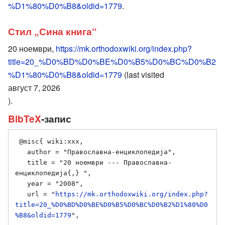
%D1%80%D0%B8&oldid=1779
.
Стил „Сина книга“
20 ноември,
https://mk.orthodoxwiki.org/index.php?
title=20_%D0%BD%D0%BE%D0%B5%D0%BC%D0%B2
%D1%80%D0%B8&oldid=1779
(last visited
август 7, 2026
).
BibTeX
-запис
 @misc{ wiki:xxx,

   author = "Православна-енциклопедија",

   title = "20 ноември --- Православна-
енциклопедија{,} ",

   year = "2008",

   url = "
https://mk.orthodoxwiki.org/index.php?
title=20_%D0%BD%D0%BE%D0%B5%D0%BC%D0%B2%D1%80%D0
%B8&oldid=1779