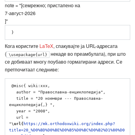
note = "[семрежно; пристапено на
7-август-2026
]"
Кога користите
LaTeX
, спакувајте ја URL-адресата
(
некаде во преамбулата), при што
\usepackage{url}
се добиваат многу поубаво горматирани адреси. Се
претпочитаат следниве:
 @misc{ wiki:xxx,

   author = "Православна-енциклопедија",

   title = "20 ноември --- Православна-
енциклопедија{,} ",

   year = "2008",

   url = 
"
\url{
https://mk.orthodoxwiki.org/index.php?
title=20_%D0%BD%D0%BE%D0%B5%D0%BC%D0%B2%D1%80%D0