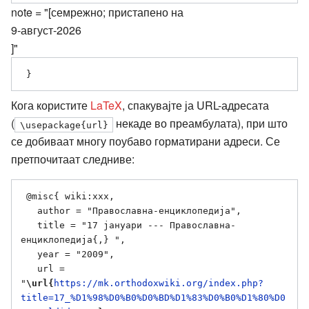
note = "[семрежно; пристапено на
9-август-2026
]"
Кога користите
LaTeX
, спакувајте ја URL-адресата
(
некаде во преамбулата), при што
\usepackage{url}
се добиваат многу поубаво горматирани адреси. Се
претпочитаат следниве:
 @misc{ wiki:xxx,

   author = "Православна-енциклопедија",

   title = "17 јануари --- Православна-
енциклопедија{,} ",

   year = "2009",

   url = 
"
\url{
https://mk.orthodoxwiki.org/index.php?
title=17_%D1%98%D0%B0%D0%BD%D1%83%D0%B0%D1%80%D0