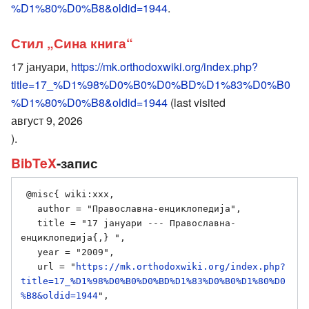
%D1%80%D0%B8&oldid=1944
.
Стил „Сина книга“
17 јануари,
https://mk.orthodoxwiki.org/index.php?
title=17_%D1%98%D0%B0%D0%BD%D1%83%D0%B0
%D1%80%D0%B8&oldid=1944
(last visited
август 9, 2026
).
BibTeX
-запис
 @misc{ wiki:xxx,

   author = "Православна-енциклопедија",

   title = "17 јануари --- Православна-
енциклопедија{,} ",

   year = "2009",

   url = "
https://mk.orthodoxwiki.org/index.php?
title=17_%D1%98%D0%B0%D0%BD%D1%83%D0%B0%D1%80%D0
%B8&oldid=1944