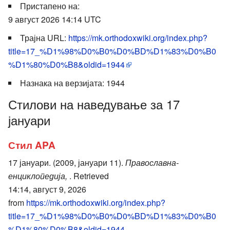
Пристапено на:
9 август 2026 14:14 UTC
Трајна URL:
https://mk.orthodoxwiki.org/index.php?
title=17_%D1%98%D0%B0%D0%BD%D1%83%D0%B0
%D1%80%D0%B8&oldid=1944
Назнака на верзијата: 1944
Стилови на наведување за 17
јануари
Стил APA
17 јануари. (2009, јануари 11).
Православна-
енциклопедија,
. Retrieved
14:14, август 9, 2026
from
https://mk.orthodoxwiki.org/index.php?
title=17_%D1%98%D0%B0%D0%BD%D1%83%D0%B0
%D1%80%D0%B8&oldid=1944
.