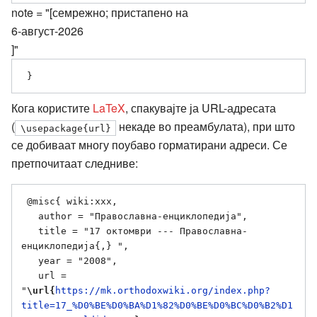
note = "[семрежно; пристапено на
6-август-2026
]"
Кога користите
LaTeX
, спакувајте ја URL-адресата
(
некаде во преамбулата), при што
\usepackage{url}
се добиваат многу поубаво горматирани адреси. Се
претпочитаат следниве:
 @misc{ wiki:xxx,

   author = "Православна-енциклопедија",

   title = "17 октомври --- Православна-
енциклопедија{,} ",

   year = "2008",

   url = 
"
\url{
https://mk.orthodoxwiki.org/index.php?
title=17_%D0%BE%D0%BA%D1%82%D0%BE%D0%BC%D0%B2%D1