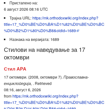
Пристапено на:
6 август 2026 08:16 UTC
Трајна URL:
https://mk.orthodoxwiki.org/index.php?
title=17_%D0%BE%D0%BA%D1%82%D0%BE%D0%BC
%D0%B2%D1%80%D0%B8&oldid=1689
Назнака на верзијата: 1689
Стилови на наведување за 17
октомври
Стил APA
17 октомври. (2008, октомври 7).
Православна-
енциклопедија,
. Retrieved
08:16, август 6, 2026
from
https://mk.orthodoxwiki.org/index.php?
title=17_%D0%BE%D0%BA%D1%82%D0%BE%D0%BC
%D0%B2%D1%80%D0%B8&oldid=1689
.