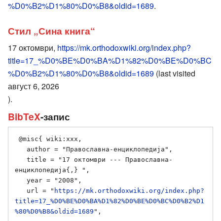
%D0%B2%D1%80%D0%B8&oldid=1689
.
Стил „Сина книга“
17 октомври,
https://mk.orthodoxwiki.org/index.php?
title=17_%D0%BE%D0%BA%D1%82%D0%BE%D0%BC
%D0%B2%D1%80%D0%B8&oldid=1689
(last visited
август 6, 2026
).
BibTeX
-запис
 @misc{ wiki:xxx,

   author = "Православна-енциклопедија",

   title = "17 октомври --- Православна-
енциклопедија{,} ",

   year = "2008",

   url = "
https://mk.orthodoxwiki.org/index.php?
title=17_%D0%BE%D0%BA%D1%82%D0%BE%D0%BC%D0%B2%D1
%80%D0%B8&oldid=1689