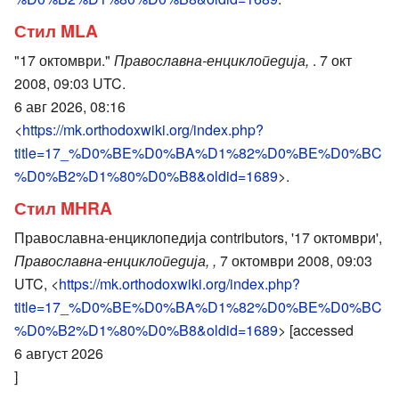
Стил MLA
"17 октомври."
Православна-енциклопедија,
. 7 окт
2008, 09:03 UTC.
6 авг 2026, 08:16
<
https://mk.orthodoxwiki.org/index.php?
title=17_%D0%BE%D0%BA%D1%82%D0%BE%D0%BC
%D0%B2%D1%80%D0%B8&oldid=1689
>.
Стил MHRA
Православна-енциклопедија contributors, '17 октомври',
Православна-енциклопедија, ,
7 октомври 2008, 09:03
UTC, <
https://mk.orthodoxwiki.org/index.php?
title=17_%D0%BE%D0%BA%D1%82%D0%BE%D0%BC
%D0%B2%D1%80%D0%B8&oldid=1689
> [accessed
6 август 2026
]