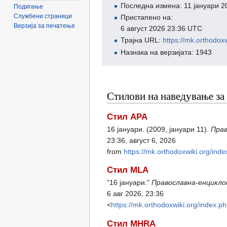
Последна измена: 11 јануари 2
Подигање
Службени страници
Пристапено на:
Верзија за печатење
6 август 2026 23:36 UTC
Трајна URL:
https://mk.ortho
Назнака на верзијата: 1943
Стилови на наведување за
Стил APA
16 јануари. (2009, јануари 11).
Прав
23:36, август 6, 2026
from
https://mk.orthodoxwiki.o
Стил MLA
"16 јануари."
Православна-енцикло
6 авг 2026, 23:36
<
https://mk.orthodoxwiki.org/i
Стил MHRA