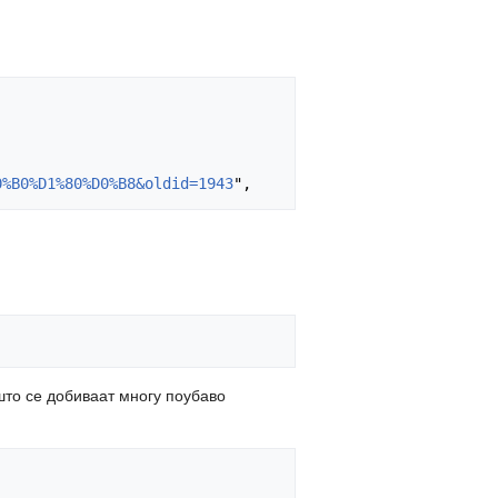
0%B0%D1%80%D0%B8&oldid=1943
што се добиваат многу поубаво