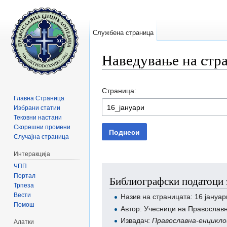
Службена страница
Наведување на стр
Прејди на:
содржини
,
барај
Страница:
Главна Страница
Избрани статии
Тековни настани
Скорешни промени
Поднеси
Случајна страница
Интеракција
ЧПП
Портал
Библиографски податоци з
Трпеза
Вести
Назив на страницата: 16 јануар
Помош
Автор: Учесници на Православ
Извадач:
Православна-енцикло
Алатки