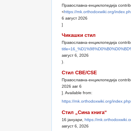
Православна-енциклопедија contribu
<
https://mk.orthodoxwiki.org/i
6 август 2026
]
Чикашки стил
Православна-енциклопедија contribu
title=16_%D1%98%D0%B0%D0%B
август 6, 2026
).
Стил CBE/CSE
Православна-енциклопедија contribut
2026 авг 6
]. Available from:
https://mk.orthodoxwiki.org/in
Стил „Сина книга“
16 јануари,
https://mk.orthodoxw
август 6, 2026