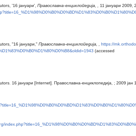
tors, '16 јануари',
Православна-енциклопедија, ,
11 јануари 2009, 
ndex.php?title=16_%D1%98%D0%B0%D0%BD%D1%83%D0%B0%D1%80%D
tors, "16 јануари,"
Православна-енциклопедија, ,
https://mk.orthod
D%D1%83%D0%B0%D1%80%D0%B8&oldid=1943
(accessed
ors. 16 јануари [Internet]. Православна-енциклопедија, ; 2009 јан 1
dex.php?title=16_%D1%98%D0%B0%D0%BD%D1%83%D0%B0%D1%80%D0
iki.org/index.php?title=16_%D1%98%D0%B0%D0%BD%D1%83%D0%B