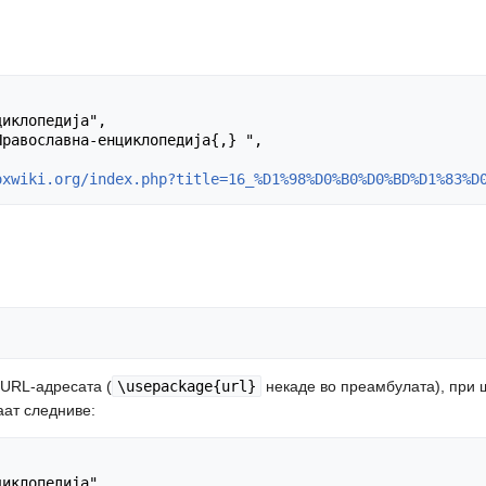
oxwiki.org/index.php?title=16_%D1%98%D0%B0%D0%BD%D1%83%D
а URL-адресата (
\usepackage{url}
некаде во преамбулата), при 
аат следниве: