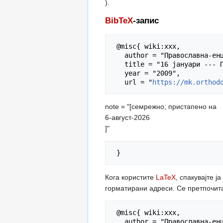
).
BibTeX
-запис
 @misc{ wiki:xxx,

   author = "Православна-енциклопедија",

   title = "16 јануари --- Православна-енциклопедија{,} ",

   year = "2009",

   url = "
https://mk.orthod
note = "[семрежно; пристапено на
6-август-2026
]"
Кога користите
LaTeX
, спакувајте ј
горматирани адреси. Се претпочит
 @misc{ wiki:xxx,

   author = "Православна-енциклопедија",
