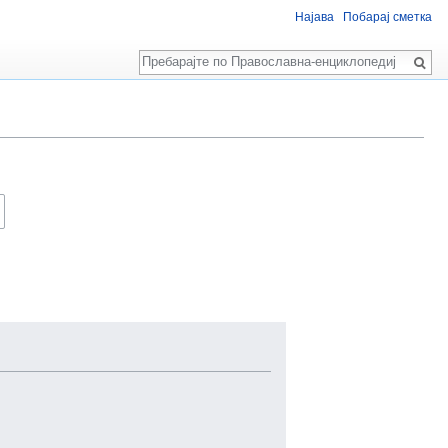
Најава
Побарај сметка
Пребарај