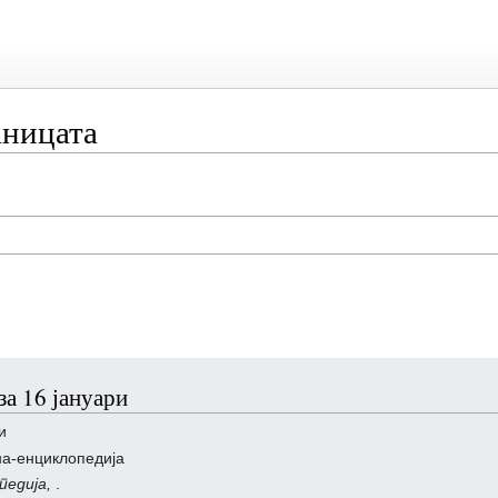
аницата
а 16 јануари
и
на-енциклопедија
педија,
.