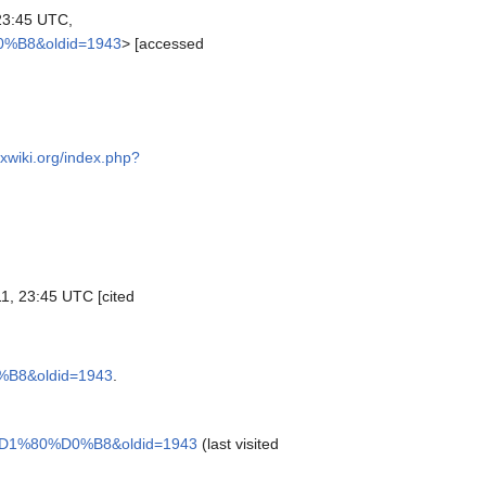
23:45 UTC,
0%B8&oldid=1943
> [accessed
oxwiki.org/index.php?
1, 23:45 UTC [cited
%B8&oldid=1943
.
0%D1%80%D0%B8&oldid=1943
(last visited