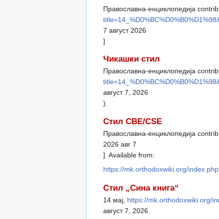
Православна-енциклопедија contribut
title=14_%D0%BC%D0%B0%D1%98&o
7 август 2026
]
Чикашки стил
Православна-енциклопедија contribu
title=14_%D0%BC%D0%B0%D1%98&o
август 7, 2026
).
Стил CBE/CSE
Православна-енциклопедија contribut
2026 авг 7
]. Available from:
https://mk.orthodoxwiki.org/inde
Стил „Сина книга“
14 мај,
https://mk.orthodoxwiki.o
август 7, 2026