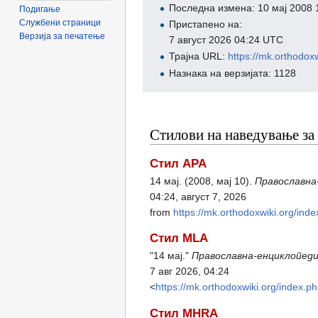
Последна измена: 10 мај 2008
Подигање
Службени страници
Пристапено на:
Верзија за печатење
7 август 2026 04:24 UTC
Трајна URL:
https://mk.orthod
Назнака на верзијата: 1128
Стилови на наведување за 
Стил APA
14 мај. (2008, мај 10).
Православна
04:24, август 7, 2026
from
https://mk.orthodoxwiki.org
Стил MLA
"14 мај."
Православна-енциклопеди
7 авг 2026, 04:24
<
https://mk.orthodoxwiki.org/ind
Стил MHRA