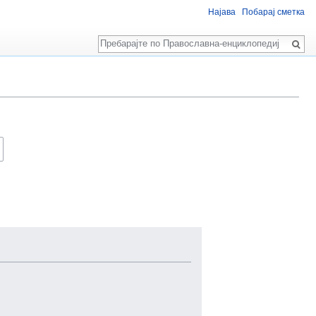
Најава
Побарај сметка
Пребарај