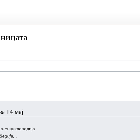
аницата
а 14 мај
на-енциклопедија
педија,
.