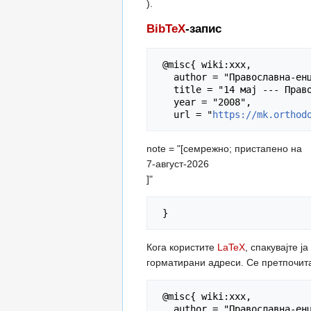
).
BibTeX
-запис
 @misc{ wiki:xxx,

   author = "Православна-енциклопедија",

   title = "14 мај --- Православна-енциклопедија{,} ",

   year = "2008",

   url = "
https://mk.orthod
note = "[семрежно; пристапено на
7-август-2026
]"
Кога користите
LaTeX
, спакувајте ј
горматирани адреси. Се претпочит
 @misc{ wiki:xxx,

   author = "Православна-енциклопедија",
