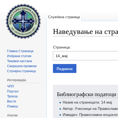
Службена страница
Наведување на стр
Прејди на:
содржини
,
барај
Страница:
Главна Страница
Избрани статии
Тековни настани
Скорешни промени
Поднеси
Случајна страница
Интеракција
ЧПП
Портал
Библиографски податоци з
Трпеза
Вести
Назив на страницата: 14 мај
Помош
Автор: Учесници на Православ
Извадач:
Православна-енцикло
Алатки