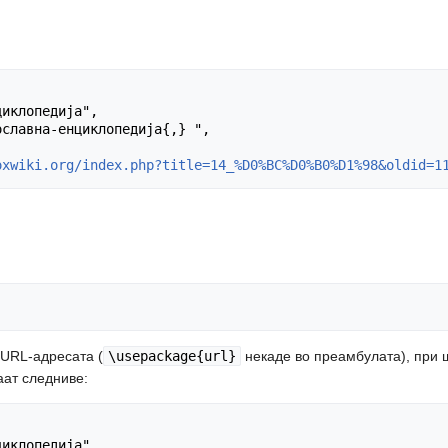
oxwiki.org/index.php?title=14_%D0%BC%D0%B0%D1%98&oldid=1
а URL-адресата (
\usepackage{url}
некаде во преамбулата), при 
аат следниве: