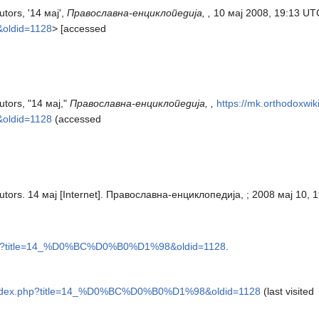
ors, '14 мај',
Православна-енциклопедија, ,
10 мај 2008, 19:13 UT
ldid=1128
> [accessed
tors, "14 мај,"
Православна-енциклопедија, ,
https://mk.orthodoxwik
ldid=1128
(accessed
ors. 14 мај [Internet]. Православна-енциклопедија, ; 2008 мај 10, 1
x.php?title=14_%D0%BC%D0%B0%D1%98&oldid=1128
.
rg/index.php?title=14_%D0%BC%D0%B0%D1%98&oldid=1128
(last visited