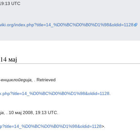
 19:13 UTC
oxwiki.org/index.php?title=14_%D0%BC%D0%B0%D1%98&oldid=1128
14 мај
-енциклопедија,
. Retrieved
/index.php?title=14_%D0%BC%D0%B0%D1%98&oldid=1128
.
ја,
. 10 мај 2008, 19:13 UTC.
ex.php?title=14_%D0%BC%D0%B0%D1%98&oldid=1128
>.