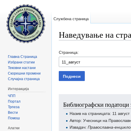
Службена страница
Наведување на стр
Прејди на:
содржини
,
барај
Страница:
Главна Страница
Избрани статии
Тековни настани
Скорешни промени
Поднеси
Случајна страница
Интеракција
ЧПП
Портал
Библиографски податоци з
Трпеза
Вести
Назив на страницата: 11 август
Помош
Автор: Учесници на Православ
Извадач:
Православна-енцикло
Алатки