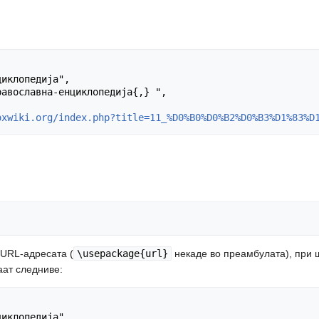
oxwiki.org/index.php?title=11_%D0%B0%D0%B2%D0%B3%D1%83%D
а URL-адресата (
\usepackage{url}
некаде во преамбулата), при 
аат следниве: