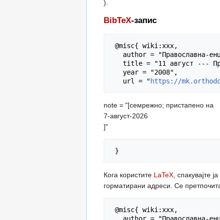
).
BibTeX
-запис
 @misc{ wiki:xxx,

   author = "Православна-енциклопедија",

   title = "11 август --- Православна-енциклопедија{,} ",

   year = "2008",

   url = "
https://mk.orthod
note = "[семрежно; пристапено на
7-август-2026
]"
Кога користите
LaTeX
, спакувајте ј
горматирани адреси. Се претпочит
 @misc{ wiki:xxx,

   author = "Православна-енциклопедија",
