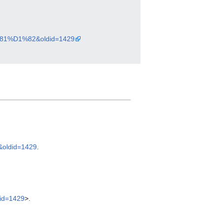
%81%D1%82&oldid=1429
oldid=1429
.
id=1429
>.