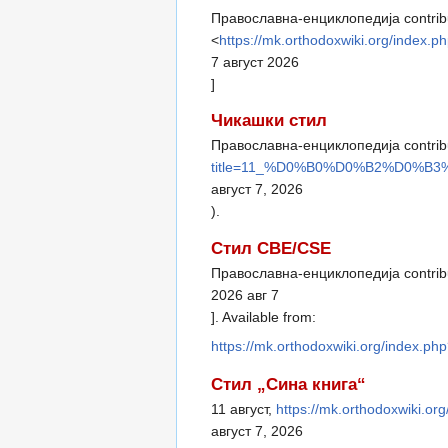
Православна-енциклопедија contribut
<
https://mk.orthodoxwiki.org/i
7 август 2026
]
Чикашки стил
Православна-енциклопедија contribut
title=11_%D0%B0%D0%B2%D0%B3
август 7, 2026
).
Стил CBE/CSE
Православна-енциклопедија contribut
2026 авг 7
]. Available from:
https://mk.orthodoxwiki.org/in
Стил „Сина книга“
11 август,
https://mk.orthodoxwik
август 7, 2026