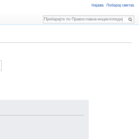
Најава
Побарај сметка
Пребарај