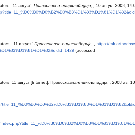
ors, '11 август',
Православна-енциклопедија, ,
10 август 2008, 14:
ndex.php?title=11_%D0%B0%D0%B2%D0%B3%D1%83%D1%81%D1%82&old
ors, "11 август,"
Православна-енциклопедија, ,
https://mk.orthodox
%D1%83%D1%81%D1%82&oldid=1429
(accessed
ors. 11 август [Internet]. Православна-енциклопедија, ; 2008 авг 10
dex.php?title=11_%D0%B0%D0%B2%D0%B3%D1%83%D1%81%D1%82&oldi
i.org/index.php?title=11_%D0%B0%D0%B2%D0%B3%D1%83%D1%81%D1