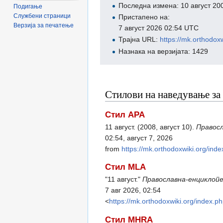
Последна измена: 10 август 20
Подигање
Службени страници
Пристапено на:
Верзија за печатење
7 август 2026 02:54 UTC
Трајна URL:
https://mk.ortho
Назнака на верзијата: 1429
Стилови на наведување за 
Стил APA
11 август. (2008, август 10).
Правосл
02:54, август 7, 2026
from
https://mk.orthodoxwiki.or
Стил MLA
"11 август."
Православна-енциклопе
7 авг 2026, 02:54
<
https://mk.orthodoxwiki.org/i
Стил MHRA