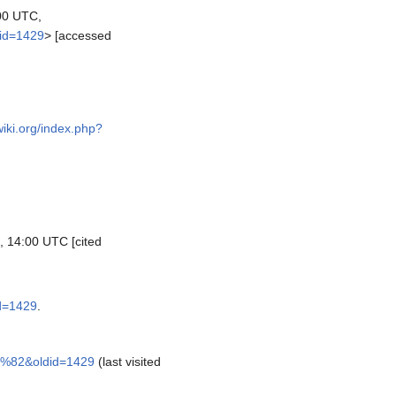
00 UTC,
id=1429
> [accessed
wiki.org/index.php?
, 14:00 UTC [cited
d=1429
.
%82&oldid=1429
(last visited