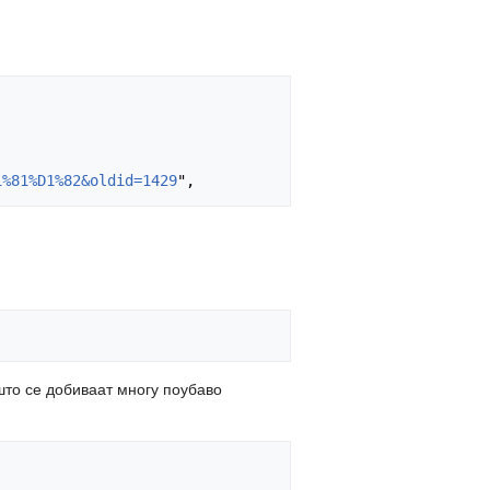
1%81%D1%82&oldid=1429
што се добиваат многу поубаво