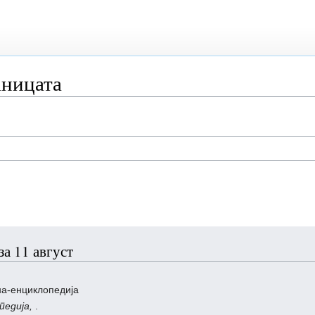
аницата
а 11 август
на-енциклопедија
педија,
.