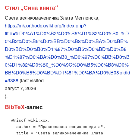
Стил „Сина книга“
Света великомаченичка Злата Мегленска,
https://mk.orthodoxwiki.org/index.php?
title=%D0%A1%D0%B2%D0%B5%D1%82%D0%B0_%D
0%B2%D0%B5%D0%BB%D0%B8%D0%BA%D0%BE%
D0%BC%D0%B0%D1%87%D0%B5%D0%BD%D0%B8
%D1%87%D0%BA%D0%B0_%D0%97%D0%BB%D0%B
0%D1%82%D0%B0_%D0%9C%D0%B5%D0%B3%D0%
BB%D0%B5%D0%BD%D1%81%D0%BA%D0%B0&oldid
=3388
(last visited
август 7, 2026
).
BibTeX
-запис
 @misc{ wiki:xxx,

   author = "Православна-енциклопедија",

   title = "Света великомаченичка Злата 