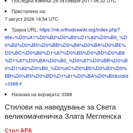
Последна измена: 26 октомври 2011 06:32 UTC
Пристапено на:
7 август 2026 18:54 UTC
Трајна URL:
https://mk.orthodoxwiki.org/index.php?
title=%D0%A1%D0%B2%D0%B5%D1%82%D0%B0_%D
0%B2%D0%B5%D0%BB%D0%B8%D0%BA%D0%BE%
D0%BC%D0%B0%D1%87%D0%B5%D0%BD%D0%B8
%D1%87%D0%BA%D0%B0_%D0%97%D0%BB%D0%B
0%D1%82%D0%B0_%D0%9C%D0%B5%D0%B3%D0%
BB%D0%B5%D0%BD%D1%81%D0%BA%D0%B0&oldid
=3388
Назнака на верзијата: 3388
Стилови на наведување за Света
великомаченичка Злата Мегленска
Стил APA