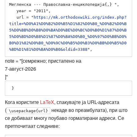
Мегленска --- Православна-енциклопедија{,} ",

   year = "2011",

   url = "
https://mk.orthodoxwiki.org/index.php?
title=%D0%A1%D0%B2%D0%B5%D1%82%D0%B0_%D0%B2%D0%B
5%D0%BB%D0%B8%D0%BA%D0%BE%D0%BC%D0%B0%D1%87%D0%B
5%D0%BD%D0%B8%D1%87%D0%BA%D0%B0_%D0%97%D0%BB%D0%
B0%D1%82%D0%B0_%D0%9C%D0%B5%D0%B3%D0%BB%D0%B5%D0
%BD%D1%81%D0%BA%D0%B0&oldid=3388
note = "[семрежно; пристапено на
7-август-2026
]"
Кога користите
LaTeX
, спакувајте ја URL-адресата
(
некаде во преамбулата), при што
\usepackage{url}
се добиваат многу поубаво горматирани адреси. Се
претпочитаат следниве: