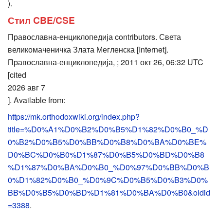
).
Стил CBE/CSE
Православна-енциклопедија contributors. Света
великомаченичка Злата Мегленска [Internet].
Православна-енциклопедија, ; 2011 окт 26, 06:32 UTC
[cited
2026 авг 7
]. Available from:
https://mk.orthodoxwiki.org/index.php?
title=%D0%A1%D0%B2%D0%B5%D1%82%D0%B0_%D
0%B2%D0%B5%D0%BB%D0%B8%D0%BA%D0%BE%
D0%BC%D0%B0%D1%87%D0%B5%D0%BD%D0%B8
%D1%87%D0%BA%D0%B0_%D0%97%D0%BB%D0%B
0%D1%82%D0%B0_%D0%9C%D0%B5%D0%B3%D0%
BB%D0%B5%D0%BD%D1%81%D0%BA%D0%B0&oldid
=3388
.