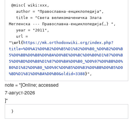
 @misc{ wiki:xxx,

   author = "Православна-енциклопедија",

   title = "Света великомаченичка Злата 
Мегленска --- Православна-енциклопедија{,} ",

   year = "2011",

   url = 
"
\url{
https://mk.orthodoxwiki.org/index.php?
title=%D0%A1%D0%B2%D0%B5%D1%82%D0%B0_%D0%B2%D0%B
5%D0%BB%D0%B8%D0%BA%D0%BE%D0%BC%D0%B0%D1%87%D0%B
5%D0%BD%D0%B8%D1%87%D0%BA%D0%B0_%D0%97%D0%BB%D0%
B0%D1%82%D0%B0_%D0%9C%D0%B5%D0%B3%D0%BB%D0%B5%D0
%BD%D1%81%D0%BA%D0%B0&oldid=3388
}
note = "[Online; accessed
7-август-2026
]"