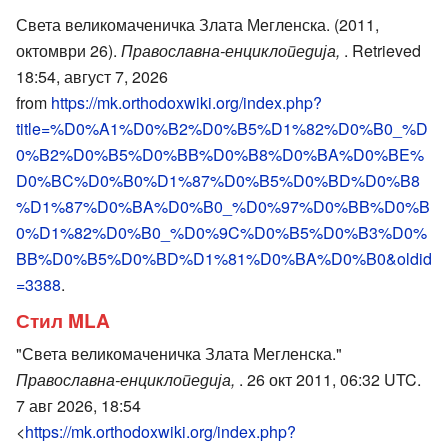
Света великомаченичка Злата Мегленска. (2011,
октомври 26).
Православна-енциклопедија,
. Retrieved
18:54, август 7, 2026
from
https://mk.orthodoxwiki.org/index.php?
title=%D0%A1%D0%B2%D0%B5%D1%82%D0%B0_%D
0%B2%D0%B5%D0%BB%D0%B8%D0%BA%D0%BE%
D0%BC%D0%B0%D1%87%D0%B5%D0%BD%D0%B8
%D1%87%D0%BA%D0%B0_%D0%97%D0%BB%D0%B
0%D1%82%D0%B0_%D0%9C%D0%B5%D0%B3%D0%
BB%D0%B5%D0%BD%D1%81%D0%BA%D0%B0&oldid
=3388
.
Стил MLA
"Света великомаченичка Злата Мегленска."
Православна-енциклопедија,
. 26 окт 2011, 06:32 UTC.
7 авг 2026, 18:54
<
https://mk.orthodoxwiki.org/index.php?