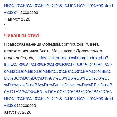
BB%D0%B5%D0%BD%D1%81%D0%BA%D0%B0&oldid
=3388
> [accessed
7 август 2026
]
Чикашки стил
Православна-енциклопедија contributors, "Света
великомаченичка Злата Мегленска,"
Православна-
енциклопедија, ,
https://mk.orthodoxwiki.org/index.php?
title=%D0%A1%D0%B2%D0%B5%D1%82%D0%B0_%D
0%B2%D0%B5%D0%BB%D0%B8%D0%BA%D0%BE%
D0%BC%D0%B0%D1%87%D0%B5%D0%BD%D0%B8
%D1%87%D0%BA%D0%B0_%D0%97%D0%BB%D0%B
0%D1%82%D0%B0_%D0%9C%D0%B5%D0%B3%D0%
BB%D0%B5%D0%BD%D1%81%D0%BA%D0%B0&oldid
=3388
(accessed
август 7, 2026