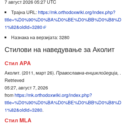
7 август 2026 05:27 UTC
Трајна URL:
https://mk.orthodoxwiki.org/index.php?
title=%D0%90%D0%BA%D0%BE%D0%BB%D0%B8%D
1%82&oldid=3280
Назнака на верзијата: 3280
Стилови на наведување за Аколит
Стил APA
Аколит. (2011, март 26).
Православна-енциклопедија,
.
Retrieved
05:27, август 7, 2026
from
https://mk.orthodoxwiki.org/index.php?
title=%D0%90%D0%BA%D0%BE%D0%BB%D0%B8%D
1%82&oldid=3280
.
Стил MLA