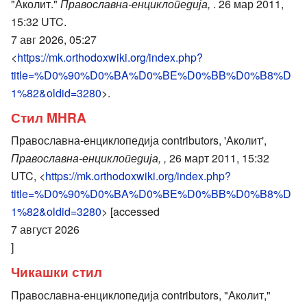
"Аколит."
Православна-енциклопедија,
. 26 мар 2011,
15:32 UTC.
7 авг 2026, 05:27
<
https://mk.orthodoxwiki.org/index.php?
title=%D0%90%D0%BA%D0%BE%D0%BB%D0%B8%D
1%82&oldid=3280
>.
Стил MHRA
Православна-енциклопедија contributors, 'Аколит',
Православна-енциклопедија, ,
26 март 2011, 15:32
UTC, <
https://mk.orthodoxwiki.org/index.php?
title=%D0%90%D0%BA%D0%BE%D0%BB%D0%B8%D
1%82&oldid=3280
> [accessed
7 август 2026
]
Чикашки стил
Православна-енциклопедија contributors, "Аколит,"