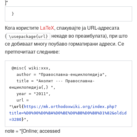
]"
Кога користите
LaTeX
, спакувајте ја URL-адресата
(
некаде во преамбулата), при што
\usepackage{url}
се добиваат многу поубаво горматирани адреси. Се
претпочитаат следниве:
 @misc{ wiki:xxx,

   author = "Православна-енциклопедија",

   title = "Аколит --- Православна-
енциклопедија{,} ",

   year = "2011",

   url = 
"
\url{
https://mk.orthodoxwiki.org/index.php?
title=%D0%90%D0%BA%D0%BE%D0%BB%D0%B8%D1%82&oldid
=3280
}
note = "[Online; accessed