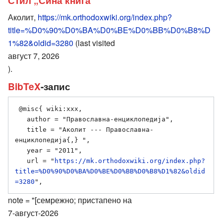
Стил „Сина книга“
Аколит,
https://mk.orthodoxwiki.org/index.php?
title=%D0%90%D0%BA%D0%BE%D0%BB%D0%B8%D
1%82&oldid=3280
(last visited
август 7, 2026
).
BibTeX
-запис
 @misc{ wiki:xxx,

   author = "Православна-енциклопедија",

   title = "Аколит --- Православна-
енциклопедија{,} ",

   year = "2011",

   url = "
https://mk.orthodoxwiki.org/index.php?
title=%D0%90%D0%BA%D0%BE%D0%BB%D0%B8%D1%82&oldid
=3280
note = "[семрежно; пристапено на
7-август-2026