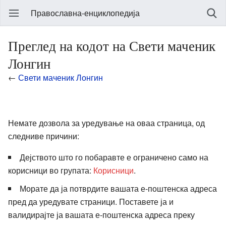
Православна-енциклопедија
Преглед на кодот на Свети маченик
Лонгин
←
Свети маченик Лонгин
Немате дозвола за уредување на оваа страница, од
следниве причини:
Дејството што го побаравте е ограничено само на
корисници во групата:
Корисници
.
Морате да ја потврдите вашата е-поштенска адреса
пред да уредувате страници. Поставете ја и
валидирајте ја вашата е-поштенска адреса преку