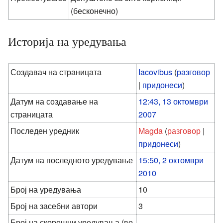
(бесконечно)
Историја на уредувања
Создавач на страницата
Iacovibus
(
разговор
|
придонеси
)
Датум на создавање на
12:43, 13 октомври
страницата
2007
Последен уредник
Magda
(
разговор
|
придонеси
)
Датум на последното уредување
15:50, 2 октомври
2010
Број на уредувања
10
Број на засебни автори
3
Број на скорешни уредувања (во