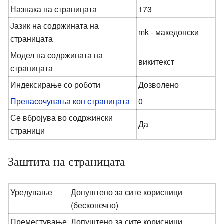
Назнака на страницата
173
Јазик на содржината на
mk - македонски
страницата
Модел на содржината на
викитекст
страницата
Индексирање со роботи
Дозволено
Пренасочувања кон страницата
0
Се вбројува во содржински
Да
страници
Заштита на страницата
Уредување
Допуштено за сите корисници
(бесконечно)
Преместување
Допуштено за сите корисници