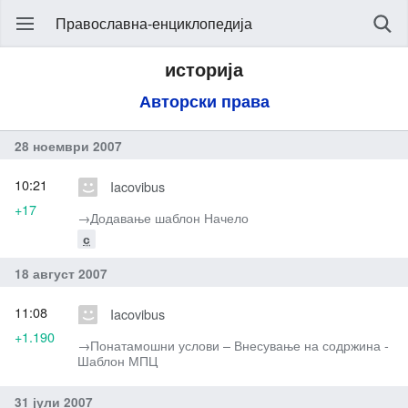
Православна-енциклопедија
историја
Авторски права
28 ноември 2007
10:21
Iacovibus
+17
→‎Додавање шаблон Начело
с
18 август 2007
11:08
Iacovibus
+1.190
→‎Понатамошни услови – Внесување на содржина -
Шаблон МПЦ
31 јули 2007