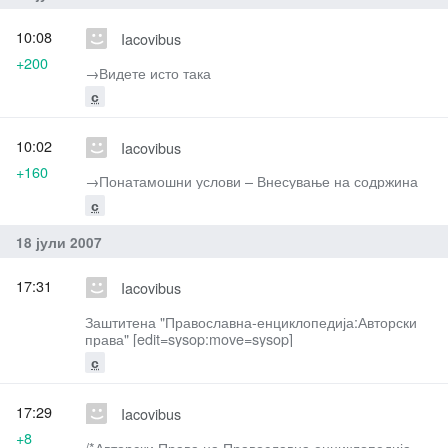
10:08
Iacovibus
+200
→‎Видете исто така
с
10:02
Iacovibus
+160
→‎Понатамошни услови – Внесување на содржина
с
18 јули 2007
17:31
Iacovibus
Заштитена "Православна-енциклопедија:Авторски
права" [edit=sysop:move=sysop]
с
17:29
Iacovibus
+8
/*Авторски Права на Православна енциклопедија