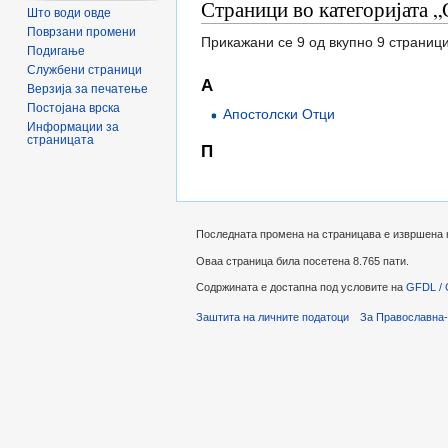
Страници во категоријата 
Што води овде
Поврзани промени
Прикажани се 9 од вкупно 9 страници
Подигање
Службени страници
А
Верзија за печатење
Постојана врска
Апостолски Отци
Информации за
страницата
П
Последната промена на страницава е извршена на
Оваа страница била посетена 8.765 пати.
Содржината е достапна под условите на
GFDL / 
Заштита на личните податоци
За Православна-