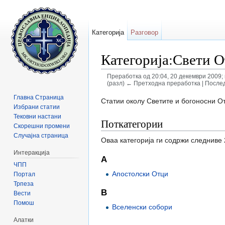
Категорија
Разговор
Категорија:Свети 
Преработка од 20:04, 20 декември 2009
(разл) ← Претходна преработка | Послед
Прејди на:
содржини
,
барај
Главна Страница
Статии околу Светите и богоносни О
Избрани статии
Тековни настани
Поткатегории
Скорешни промени
Случајна страница
Оваа категорија ги содржи следниве 
Интеракција
А
ЧПП
Апостолски Отци
Портал
Трпеза
В
Вести
Помош
Вселенски собори
Алатки