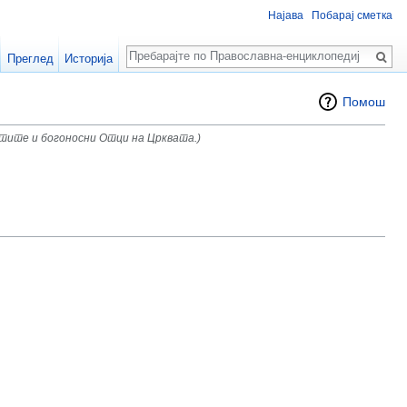
Најава
Побарај сметка
Пребарај
Преглед
Историја
Помош
тите и богоносни Отци на Црквата.)