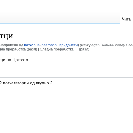
Читај
Отци
; направена од
Iacovibus
(
разговор
|
придонеси
)
(New page: Статии околу Све
на преработка (разл) | Следна преработка → (разл)
тци на Црквата.
2 поткатегории од вкупно 2.