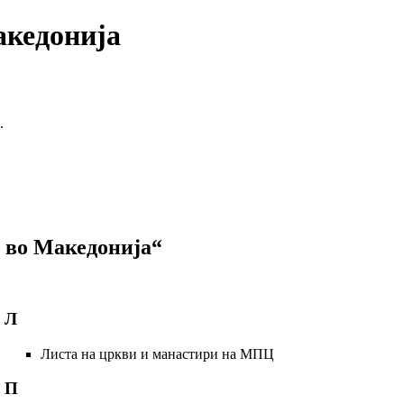
акедонија
.
 во Македонија“
Л
Листа на цркви и манастири на МПЦ
П