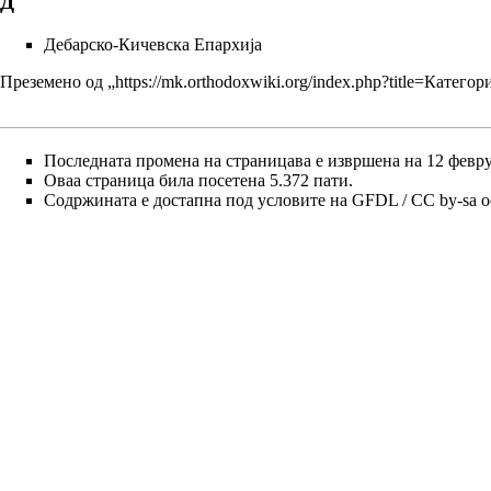
Д
Дебарско-Кичевска Епархија
Преземено од „
https://mk.orthodoxwiki.org/index.php?title=Кате
Последната промена на страницава е извршена на 12 февруа
Оваа страница била посетена 5.372 пати.
Содржината е достапна под условите на
GFDL / CC by-sa
о