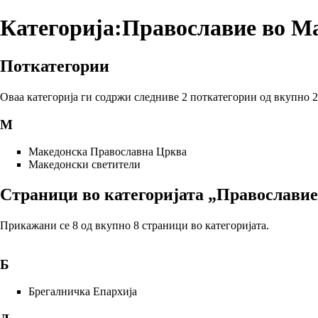
Категорија:Православие во М
Поткатегории
Оваа категорија ги содржи следниве 2 поткатегории од вкупно 2
М
Македонска Православна Црква
Македонски светители
Страници во категоријата „Православие
Прикажани се 8 од вкупно 8 страници во категоријата.
Б
Брегалничка Епархија