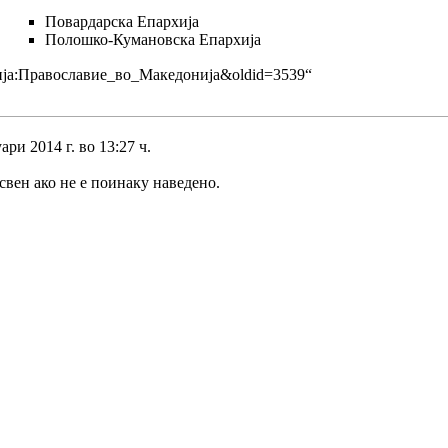
Повардарска Епархија
Полошко-Кумановска Епархија
горија:Православие_во_Македонија&oldid=3539
“
ри 2014 г. во 13:27 ч.
свен ако не е поинаку наведено.