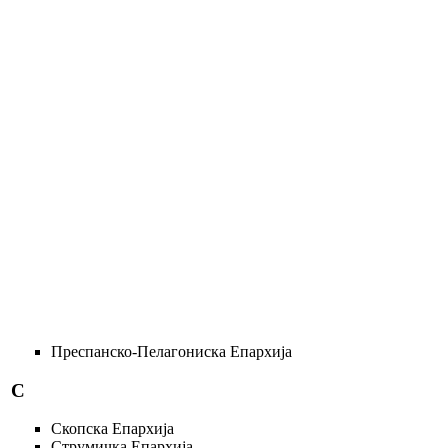
Преспанско-Пелагониска Епархија
С
Скопска Епархија
Струмичка Епархија