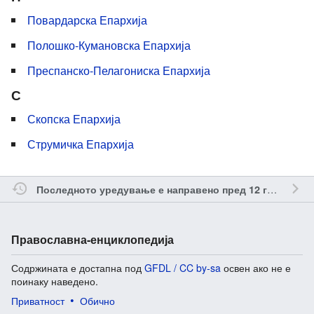
Повардарска Епархија
Полошко-Кумановска Епархија
Преспанско-Пелагониска Епархија
С
Скопска Епархија
Струмичка Епархија
о
Последното уредување е направено пред 12 години
Православна-енциклопедија
Содржината е достапна под
GFDL / CC by-sa
освен ако не е
поинаку наведено.
Приватност
Обично