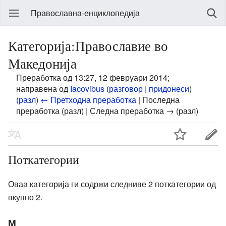
Православна-енциклопедија
Категорија:Православие во
Македонија
Преработка од 13:27, 12 февруари 2014;
направена од
Iacovibus
(
разговор
|
придонеси
)
(
разл
)
← Претходна преработка
| Последна
преработка (разл) | Следна преработка → (разл)
Поткатегории
Оваа категорија ги содржи следниве 2 поткатегории од
вкупно 2.
М