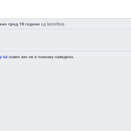
од
Iacovibus
ено пред 19 години
y-sa
освен ако не е поинаку наведено.