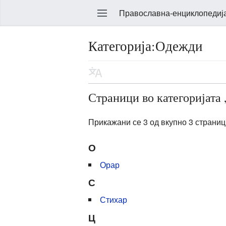
Православна-енциклопедиј
Категорија:Одежди
Уреди
Страници во категоријата
Прикажани се 3 од вкупно 3 страници
О
Орар
С
Стихар
Ц