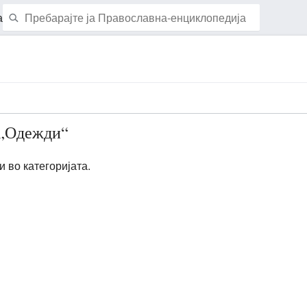
а
Набљудувај ја страницава
 „Одежди“
 во категоријата.