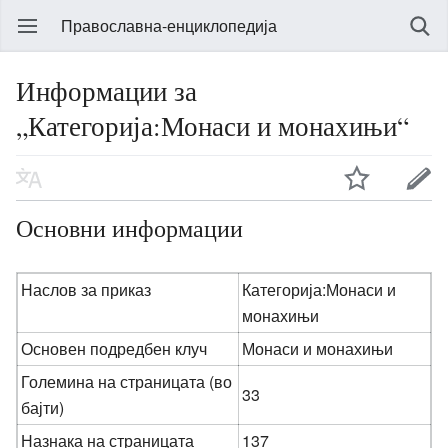
Православна-енциклопедија
Информации за
„Категорија:Монаси и монахињи“
Основни информации
Наслов за приказ
Категорија:Монаси и
монахињи
Основен подредбен клуч
Монаси и монахињи
Големина на страницата (во
33
бајти)
Назнака на страницата
137