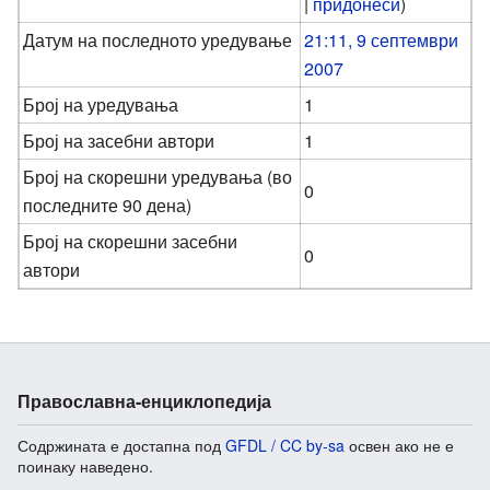
|
придонеси
)
Датум на последното уредување
21:11, 9 септември
2007
Број на уредувања
1
Број на засебни автори
1
Број на скорешни уредувања (во
0
последните 90 дена)
Број на скорешни засебни
0
автори
Православна-енциклопедија
Содржината е достапна под
GFDL / CC by-sa
освен ако не е
поинаку наведено.