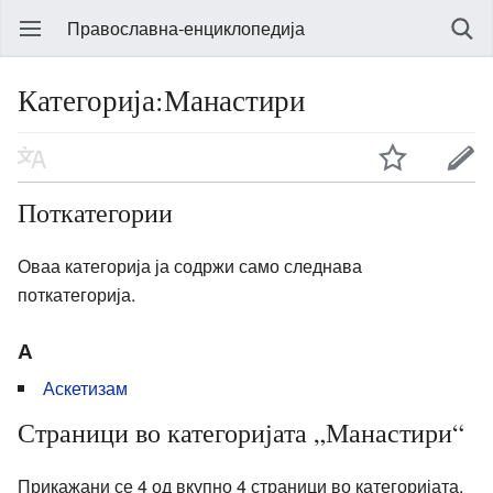
Православна-енциклопедија
Категорија:Манастири
Поткатегории
Оваа категорија ја содржи само следнава
поткатегорија.
А
Аскетизам
Страници во категоријата „Манастири“
Прикажани се 4 од вкупно 4 страници во категоријата.