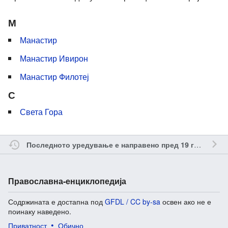
М
Манастир
Манастир Ивирон
Манастир Филотеј
С
Света Гора
о
Последното уредување е направено пред 19 години
Православна-енциклопедија
Содржината е достапна под
GFDL / CC by-sa
освен ако не е
поинаку наведено.
Приватност
Обично