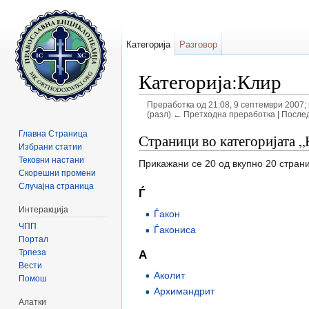
Категорија
Разговор
Категорија:Клир
Преработка од 21:08, 9 септември 2007
(разл) ← Претходна преработка | Послед
Прејди на:
содржини
,
барај
Главна Страница
Страници во категоријата 
Избрани статии
Тековни настани
Прикажани се 20 од вкупно 20 страни
Скорешни промени
Случајна страница
Ѓ
Интеракција
Ѓакон
ЧПП
Ѓакониса
Портал
Трпеза
А
Вести
Аколит
Помош
Архимандрит
Алатки