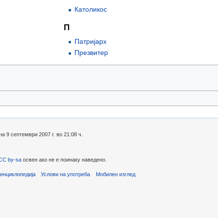
Католикос
П
Патријарх
Презвитер
 9 септември 2007 г. во 21:08 ч.
CC by-sa
освен ако не е поинаку наведено.
енциклопедија
Услови на употреба
Мобилен изглед