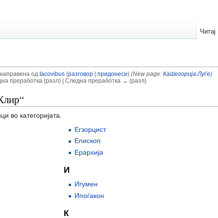
Читај
; направена од
Iacovibus
(
разговор
|
придонеси
)
(New page:
Категорија:Луѓе
)
на преработка (разл) | Следна преработка → (разл)
„Клир“
ци во категоријата.
Егзорцист
Епископ
Ерархија
И
Игумен
Ипоѓакон
К