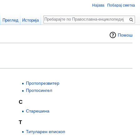
Најава
Побарај сметка
Пребарај
Преглед
Историја
Помош
Протопрезвитер
Протосингел
С
Старешина
Т
Титуларен епископ