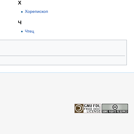
Х
Хорепископ
Ч
Чтец