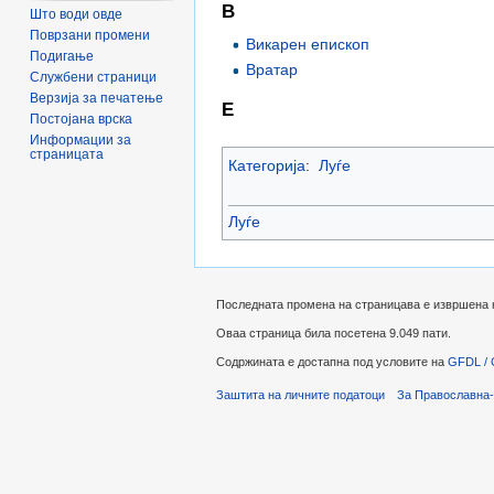
В
Што води овде
Поврзани промени
Викарен епископ
Подигање
Вратар
Службени страници
Верзија за печатење
Е
Постојана врска
Информации за
страницата
Категорија
:
Луѓе
Луѓе
Последната промена на страницава е извршена на
Оваа страница била посетена 9.049 пати.
Содржината е достапна под условите на
GFDL / 
Заштита на личните податоци
За Православна-