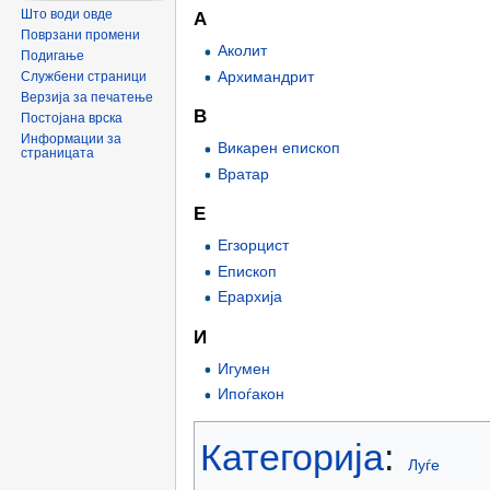
Што води овде
А
Поврзани промени
Аколит
Подигање
Архимандрит
Службени страници
Верзија за печатење
В
Постојана врска
Информации за
Викарен епископ
страницата
Вратар
Е
Егзорцист
Епископ
Ерархија
И
Игумен
Ипоѓакон
Категорија
:
Луѓе