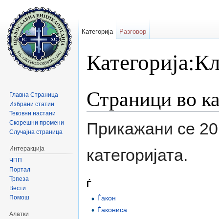
Категорија
Разговор
Категорија:К
Прејди на:
содржини
,
барај
Страници во ка
Главна Страница
Избрани статии
Тековни настани
Скорешни промени
Прикажани се 20
Случајна страница
Интеракција
категоријата.
ЧПП
Портал
Трпеза
Ѓ
Вести
Помош
Ѓакон
Ѓакониса
Алатки